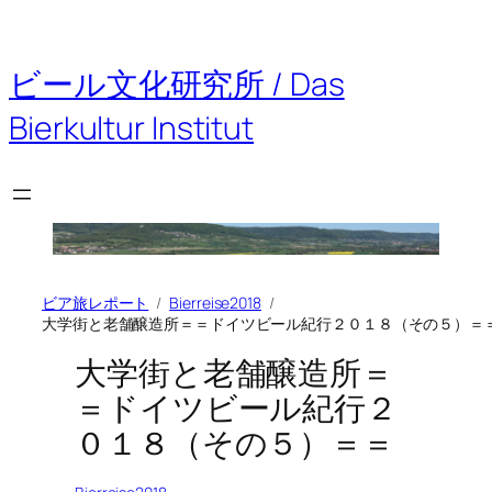
内
容
を
ビール文化研究所 / Das
ス
キ
Bierkultur Institut
ッ
プ
ビア旅レポート
Bierreise2018
大学街と老舗醸造所＝＝ドイツビール紀行２０１８（その５）＝
大学街と老舗醸造所＝
＝ドイツビール紀行２
０１８（その５）＝＝