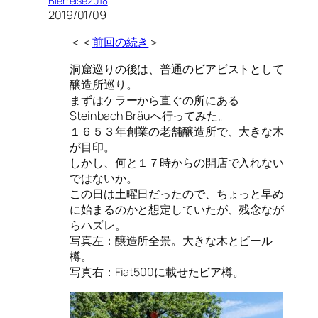
Bierreise2018
2019/01/09
＜＜
前回の続き
＞
洞窟巡りの後は、普通のビアビストとして
醸造所巡り。
まずはケラーから直ぐの所にある
Steinbach Bräuへ行ってみた。
１６５３年創業の老舗醸造所で、大きな木
が目印。
しかし、何と１７時からの開店で入れない
ではないか。
この日は土曜日だったので、ちょっと早め
に始まるのかと想定していたが、残念なが
らハズレ。
写真左：醸造所全景。大きな木とビール
樽。
写真右：Fiat500に載せたビア樽。