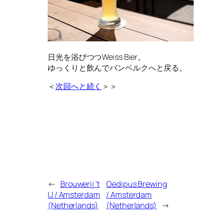
日光を浴びつつWeiss Bier。
ゆっくりと飲んでバンベルクへと戻る。
＜
次回へと続く
＞＞
←
Brouwerij ‘t
Oedipus Brewing
IJ / Amsterdam
/ Amsterdam
(Netherlands)
(Netherlands)
→