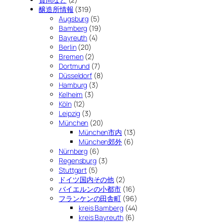
醸造所情報
(319)
Augsburg
(5)
Bamberg
(19)
Bayreuth
(4)
Berlin
(20)
Bremen
(2)
Dortmund
(7)
Düsseldorf
(8)
Hamburg
(3)
Kelheim
(3)
Köln
(12)
Leipzig
(3)
München
(20)
München市内
(13)
München郊外
(6)
Nürnberg
(6)
Regensburg
(3)
Stuttgart
(5)
ドイツ国内その他
(2)
バイエルンの小都市
(16)
フランケンの田舎町
(96)
kreis Bamberg
(44)
kreis Bayreuth
(6)