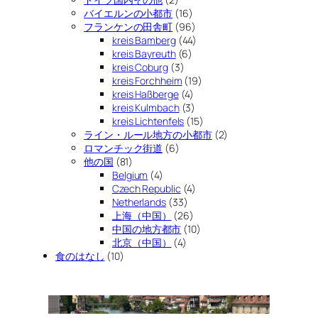
バイエルンの小都市
(16)
フランケンの田舎町
(96)
kreis Bamberg
(44)
kreis Bayreuth
(6)
kreis Coburg
(3)
kreis Forchheim
(19)
kreis Haßberge
(4)
kreis Kulmbach
(3)
kreis Lichtenfels
(15)
ライン・ルール地方の小都市
(2)
ロマンチック街道
(6)
他の国
(81)
Belgium
(4)
Czech Republic
(4)
Netherlands
(33)
上海（中国）
(26)
中国の地方都市
(10)
北京（中国）
(4)
食のはなし
(10)