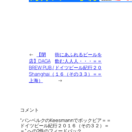
←
【閉
街にあふれるビールを
店】DAGA
飲む人人人・・・＝＝
BREW PUB /
ドイツビール紀行２０
Shanghai（
１６（その３３）＝＝
上海）
→
コメント
“バンベルクのKeesmannでボックビア＝＝
ドイツビール紀行２０１６（その３２）＝
＝” への2件のフィードバック