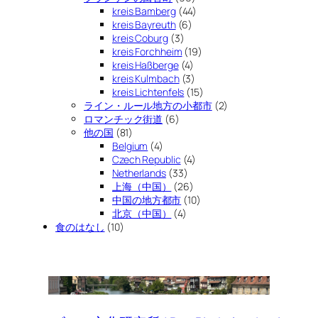
kreis Bamberg
(44)
kreis Bayreuth
(6)
kreis Coburg
(3)
kreis Forchheim
(19)
kreis Haßberge
(4)
kreis Kulmbach
(3)
kreis Lichtenfels
(15)
ライン・ルール地方の小都市
(2)
ロマンチック街道
(6)
他の国
(81)
Belgium
(4)
Czech Republic
(4)
Netherlands
(33)
上海（中国）
(26)
中国の地方都市
(10)
北京（中国）
(4)
食のはなし
(10)