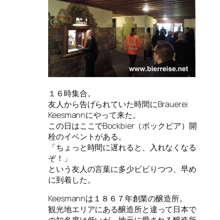
１６時集合。
友人から告げられていた時間にBrauerei
Keesmannにやって来た。
この日はここでBockbier（ボックビア）開
栓のイベントがある。
「ちょっと時間に遅れると、入れなくなる
ぞ！」
という友人の言葉に多少ビビりつつ、早め
に到着した。
Keesmannは１８６７年創業の醸造所。
観光地エリアにある醸造所と違って日本で
の知名度は低いが、地元に愛される醸造所