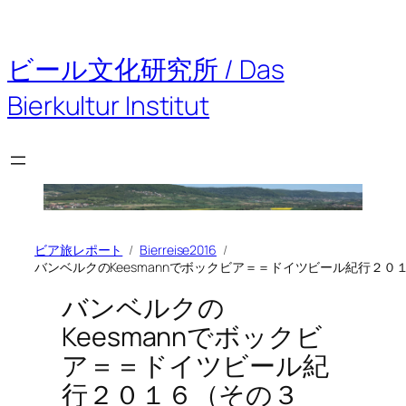
内
容
を
ビール文化研究所 / Das
ス
キ
Bierkultur Institut
ッ
プ
ビア旅レポート
Bierreise2016
バンベルクのKeesmannでボックビア＝＝ドイツビール紀行２０
バンベルクの
Keesmannでボックビ
ア＝＝ドイツビール紀
行２０１６（その３