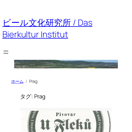
内
容
を
ビール文化研究所 / Das
ス
キ
Bierkultur Institut
ッ
プ
ホーム
Prag
タグ:
Prag