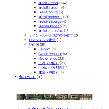
kreis Bamberg
(44)
kreis Bayreuth
(6)
kreis Coburg
(3)
kreis Forchheim
(19)
kreis Haßberge
(4)
kreis Kulmbach
(3)
kreis Lichtenfels
(15)
ライン・ルール地方の小都市
(2)
ロマンチック街道
(6)
他の国
(81)
Belgium
(4)
Czech Republic
(4)
Netherlands
(33)
上海（中国）
(26)
中国の地方都市
(10)
北京（中国）
(4)
食のはなし
(10)