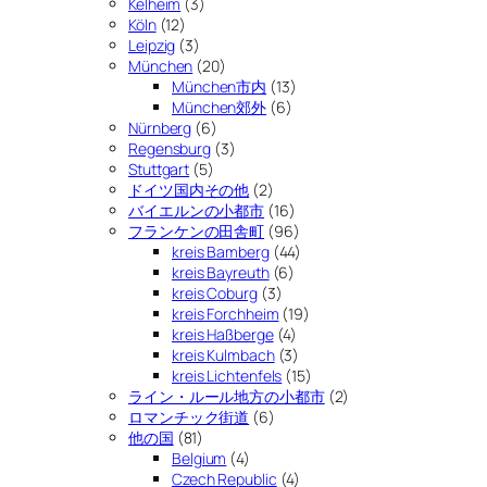
Kelheim
(3)
Köln
(12)
Leipzig
(3)
München
(20)
München市内
(13)
München郊外
(6)
Nürnberg
(6)
Regensburg
(3)
Stuttgart
(5)
ドイツ国内その他
(2)
バイエルンの小都市
(16)
フランケンの田舎町
(96)
kreis Bamberg
(44)
kreis Bayreuth
(6)
kreis Coburg
(3)
kreis Forchheim
(19)
kreis Haßberge
(4)
kreis Kulmbach
(3)
kreis Lichtenfels
(15)
ライン・ルール地方の小都市
(2)
ロマンチック街道
(6)
他の国
(81)
Belgium
(4)
Czech Republic
(4)