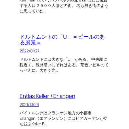
する人口２５００人ほどの街。 名も無き街のよう
に思っていた…
ドルトムントの「U」＝ビールのあ
る風景＝
2022/01/27
ドルトムントには大きな「U」がある。 中央駅に
程近く、線路沿いにそれはある。 茶色いビルのて
っぺんに、大きく光…
Entlas Keller / Erlangen
2021/10/26
バイエルン州はフランケン地方の小都市
Erlangen（エアランゲン）にはビアガーデンが立
ち並ぶKeller B…