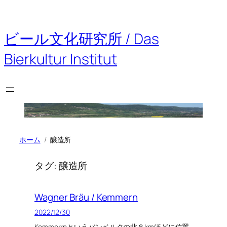
内
容
を
ビール文化研究所 / Das
ス
キ
Bierkultur Institut
ッ
プ
ホーム
醸造所
タグ:
醸造所
Wagner Bräu / Kemmern
2022/12/30
Kemmerrnというバンベルクの北８kmほどに位置