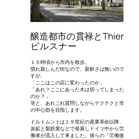
醸造都市の貫禄とThier
ピルスナー
１０時頃から市内を散歩。
慣れ親しんだ街なので、新鮮さは無いので
すが、
「ここはこの店に変わったのか」
「あれ？ここにあった木は切ってしまった
のか？」
等と、あれこれ質問しながらテクテクと市
の中心部を目指します。
ドルトムントは１９世紀の産業革命以降、
炭鉱と製鉄業などで発展しドイツ中から労
働者が流入して来ました。彼らの「労働後