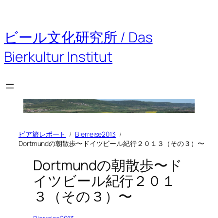
内
容
を
ビール文化研究所 / Das
ス
キ
Bierkultur Institut
ッ
プ
ビア旅レポート
Bierreise2013
Dortmundの朝散歩〜ドイツビール紀行２０１３（その３）〜
Dortmundの朝散歩〜ド
イツビール紀行２０１
３（その３）〜