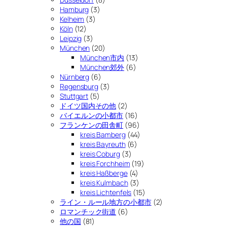
Hamburg
(3)
Kelheim
(3)
Köln
(12)
Leipzig
(3)
München
(20)
München市内
(13)
München郊外
(6)
Nürnberg
(6)
Regensburg
(3)
Stuttgart
(5)
ドイツ国内その他
(2)
バイエルンの小都市
(16)
フランケンの田舎町
(96)
kreis Bamberg
(44)
kreis Bayreuth
(6)
kreis Coburg
(3)
kreis Forchheim
(19)
kreis Haßberge
(4)
kreis Kulmbach
(3)
kreis Lichtenfels
(15)
ライン・ルール地方の小都市
(2)
ロマンチック街道
(6)
他の国
(81)