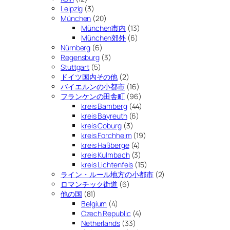
Leipzig
(3)
München
(20)
München市内
(13)
München郊外
(6)
Nürnberg
(6)
Regensburg
(3)
Stuttgart
(5)
ドイツ国内その他
(2)
バイエルンの小都市
(16)
フランケンの田舎町
(96)
kreis Bamberg
(44)
kreis Bayreuth
(6)
kreis Coburg
(3)
kreis Forchheim
(19)
kreis Haßberge
(4)
kreis Kulmbach
(3)
kreis Lichtenfels
(15)
ライン・ルール地方の小都市
(2)
ロマンチック街道
(6)
他の国
(81)
Belgium
(4)
Czech Republic
(4)
Netherlands
(33)