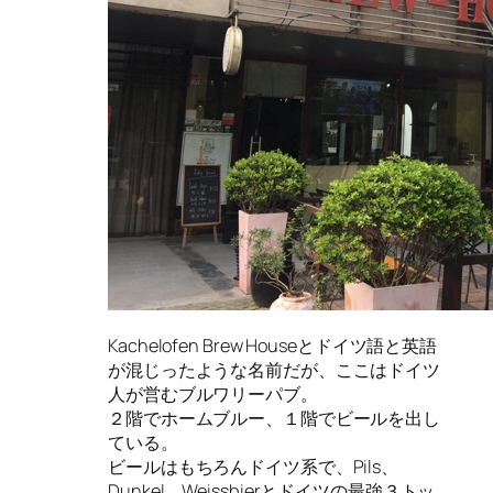
Kachelofen Brew Houseとドイツ語と英語
が混じったような名前だが、ここはドイツ
人が営むブルワリーパブ。
２階でホームブルー、１階でビールを出し
ている。
ビールはもちろんドイツ系で、Pils、
Dunkel、Weissbierとドイツの最強３トッ