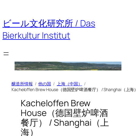
内
容
を
ビール文化研究所 / Das
ス
キ
Bierkultur Institut
ッ
プ
醸造所情報
他の国
上海（中国）
Kacheloffen Brew House（德国壁炉啤酒餐厅） / Shanghai（上海
Kacheloffen Brew
House（德国壁炉啤酒
餐厅） / Shanghai（上
海）