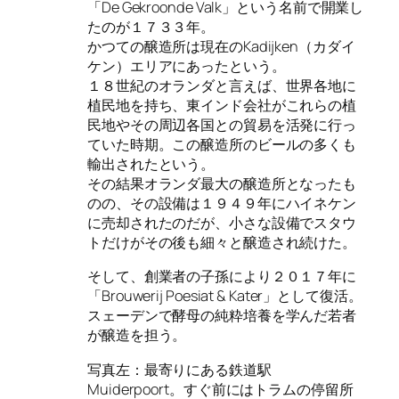
「
De Gekroonde Valk
」という名前で開業し
たのが１７３３年。
かつての醸造所は現在のKadijken（カダイ
ケン）エリアにあったという。
１８世紀のオランダと言えば、世界各地に
植民地を持ち、東インド会社がこれらの植
民地やその周辺各国との貿易を活発に行っ
ていた時期。この醸造所のビールの多くも
輸出されたという。
その結果オランダ最大の醸造所となったも
のの、その設備は１９４９年にハイネケン
に売却されたのだが、小さな設備でスタウ
トだけがその後も細々と醸造され続けた。
そして、創業者の子孫により２０１７年に
「Brouwerij Poesiat & Kater」として復活。
スェーデンで酵母の純粋培養を学んだ若者
が醸造を担う。
写真左：最寄りにある鉄道駅
Muiderpoort。すぐ前にはトラムの停留所