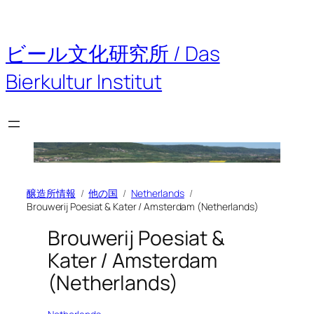
内
容
を
ビール文化研究所 / Das
ス
キ
Bierkultur Institut
ッ
プ
醸造所情報
他の国
Netherlands
Brouwerij Poesiat & Kater / Amsterdam (Netherlands)
Brouwerij Poesiat &
Kater / Amsterdam
(Netherlands)