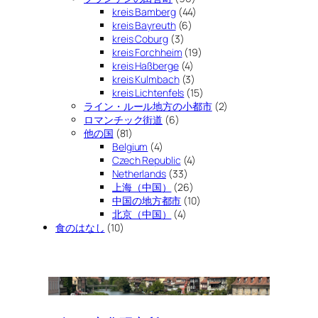
kreis Bamberg
(44)
kreis Bayreuth
(6)
kreis Coburg
(3)
kreis Forchheim
(19)
kreis Haßberge
(4)
kreis Kulmbach
(3)
kreis Lichtenfels
(15)
ライン・ルール地方の小都市
(2)
ロマンチック街道
(6)
他の国
(81)
Belgium
(4)
Czech Republic
(4)
Netherlands
(33)
上海（中国）
(26)
中国の地方都市
(10)
北京（中国）
(4)
食のはなし
(10)