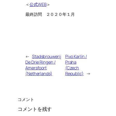
＜
公式WEB
＞
最終訪問 ２０２０年１月
←
Stadsbrouwerij
Pivo Karlín /
De Drie Ringen /
Praha
Amersfoort
(Czech
(Netherlands)
Republic)
→
コメント
コメントを残す