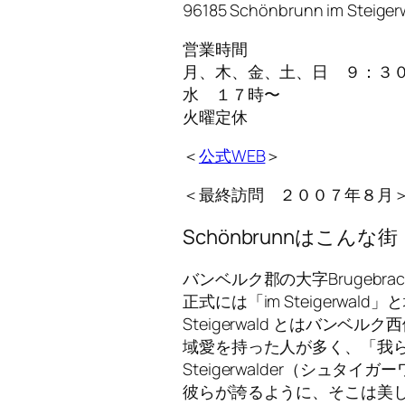
96185 Schönbrunn im Steiger
営業時間
月、木、金、土、日 ９：３
水 １７時〜
火曜定休
＜
公式WEB
＞
＜最終訪問 ２００７年８月
Schönbrunnはこんな街
バンベルク郡の大字Brugeb
正式には「im Steigerwal
Steigerwald とはバン
域愛を持った人が多く、「我らは
Steigerwalder（シュタ
彼らが誇るように、そこは美