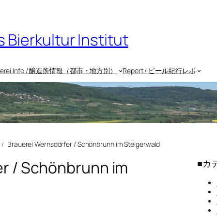
rkultur Institut
uerei Info / 醸造所情報（都市・地方別）
Report / ビール紀行レポ
Brauerei Wernsdörfer / Schönbrunn im Steigerwald
r / Schönbrunn im
■カ