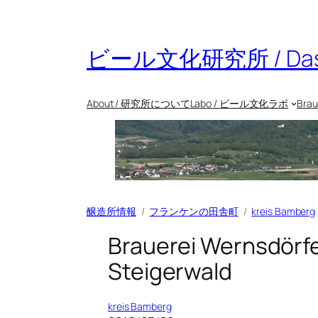
内
容
を
ビール文化研究所 / Das Bie
ス
キ
ッ
About / 研究所について
Labo / ビール文化ラボ
Bra
プ
醸造所情報
フランケンの田舎町
kreis Bamberg
Brauerei Wernsdörfe
Steigerwald
kreis Bamberg