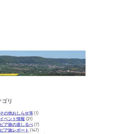
テゴリ
その他おしらせ等
(1)
イベント情報
(21)
ビア旅の道しるべ
(7)
ビア旅レポート
(147)