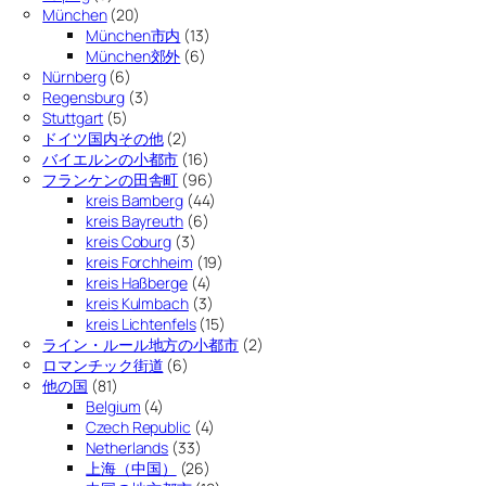
München
(20)
München市内
(13)
München郊外
(6)
Nürnberg
(6)
Regensburg
(3)
Stuttgart
(5)
ドイツ国内その他
(2)
バイエルンの小都市
(16)
フランケンの田舎町
(96)
kreis Bamberg
(44)
kreis Bayreuth
(6)
kreis Coburg
(3)
kreis Forchheim
(19)
kreis Haßberge
(4)
kreis Kulmbach
(3)
kreis Lichtenfels
(15)
ライン・ルール地方の小都市
(2)
ロマンチック街道
(6)
他の国
(81)
Belgium
(4)
Czech Republic
(4)
Netherlands
(33)
上海（中国）
(26)