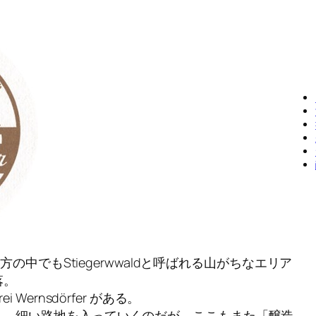
地方の中でもStiegerwwaldと呼ばれる山がちなエリア
落。
 Wernsdörfer がある。
ら、細い路地を入っていくのだが、ここもまた「醸造