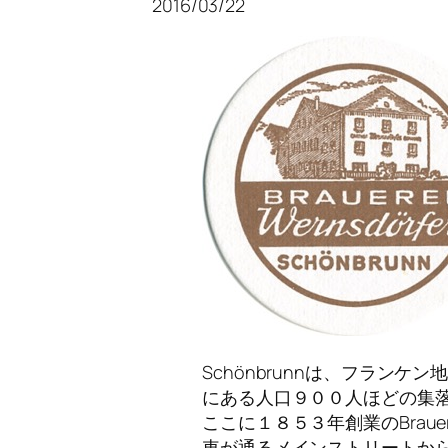
2016/03/22
Schönbrunnは、フランケン
にある人口９００人ほどの集
ここに１８５３年創業のBrauerei
車が通るメインストリートか