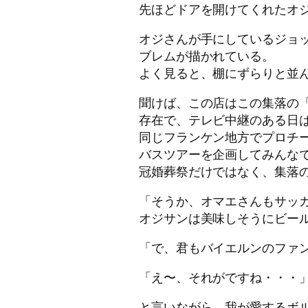
先ほどドアを開けてくれたオ
オジさんが手にしているジョ
ブレムが描かれている。
よく見ると、棚にずらりと並
聞けば、この店はこの集落の
存在で、テレビ中継のある日
同じフランケン地方でプロチ
バスツアーを企画してみんな
冠婚葬祭だけではなく、集落
「そうか、オマエさんもサッ
オジサンは美味しそうにビー
「で、君もバイエルンのファ
「え〜、それがですね・・・
と言いながら、我が愛するボ