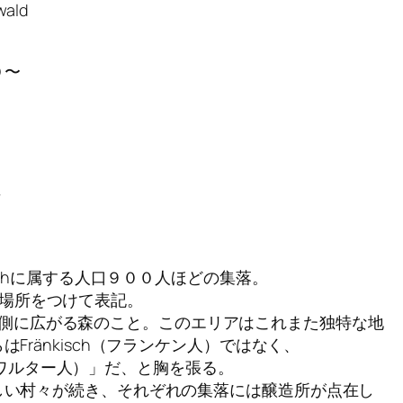
wald
０〜
＞
rachに属する人口９００人ほどの集落。
d」と場所をつけて表記。
ベルク西側に広がる森のこと。このエリアはこれまた独特な地
Fränkisch（フランケン人）ではなく、
イガーワルター人）」だ、と胸を張る。
しい村々が続き、それぞれの集落には醸造所が点在し