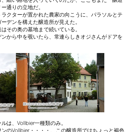
リー通りの立地だ。
トラクターが置かれた農家の向こうに、パラソルとテ
ガーデンを構えた醸造所が見えた。
道はその奥の墓地まで続いている。
デンから中を覗いたら、常連らしきオジさんがドアを
、Vollbier一種類のみ。
のVollbier・・・・、この醸造所ではちょっと褐色