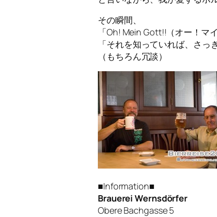
その瞬間、
「Oh! Mein Gott!!（オー
「それを知っていれば、さっ
（もちろん冗談）
■Information■
Brauerei Wernsdörfer
Obere Bachgasse 5