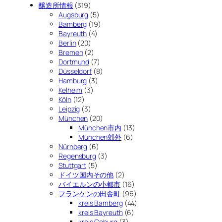
醸造所情報
(319)
Augsburg
(5)
Bamberg
(19)
Bayreuth
(4)
Berlin
(20)
Bremen
(2)
Dortmund
(7)
Düsseldorf
(8)
Hamburg
(3)
Kelheim
(3)
Köln
(12)
Leipzig
(3)
München
(20)
München市内
(13)
München郊外
(6)
Nürnberg
(6)
Regensburg
(3)
Stuttgart
(5)
ドイツ国内その他
(2)
バイエルンの小都市
(16)
フランケンの田舎町
(96)
kreis Bamberg
(44)
kreis Bayreuth
(6)
kreis Coburg
(3)