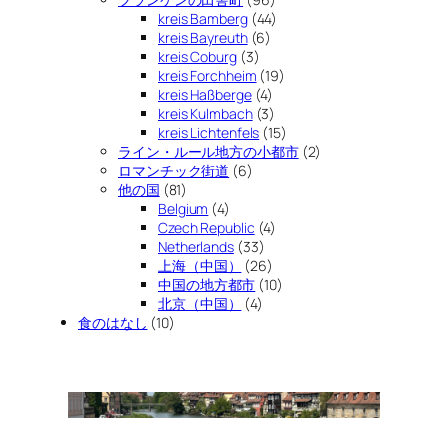
kreis Bamberg
(44)
kreis Bayreuth
(6)
kreis Coburg
(3)
kreis Forchheim
(19)
kreis Haßberge
(4)
kreis Kulmbach
(3)
kreis Lichtenfels
(15)
ライン・ルール地方の小都市
(2)
ロマンチック街道
(6)
他の国
(81)
Belgium
(4)
Czech Republic
(4)
Netherlands
(33)
上海（中国）
(26)
中国の地方都市
(10)
北京（中国）
(4)
食のはなし
(10)