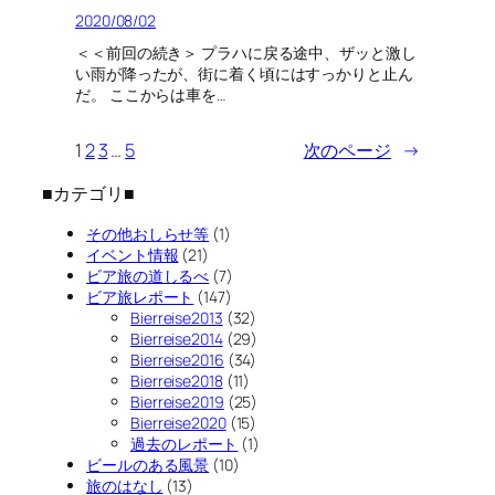
2020/08/02
＜＜前回の続き＞ プラハに戻る途中、ザッと激し
い雨が降ったが、街に着く頃にはすっかりと止ん
だ。 ここからは車を…
1
2
3
…
5
次のページ
→
■カテゴリ■
その他おしらせ等
(1)
イベント情報
(21)
ビア旅の道しるべ
(7)
ビア旅レポート
(147)
Bierreise2013
(32)
Bierreise2014
(29)
Bierreise2016
(34)
Bierreise2018
(11)
Bierreise2019
(25)
Bierreise2020
(15)
過去のレポート
(1)
ビールのある風景
(10)
旅のはなし
(13)