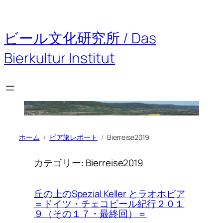
内
容
を
ビール文化研究所 / Das
ス
キ
Bierkultur Institut
ッ
プ
ホーム
ビア旅レポート
Bierreise2019
カテゴリー:
Bierreise2019
丘の上のSpezial Keller とラオホビア
＝ドイツ・チェコビール紀行２０１
９（その１７・最終回）＝