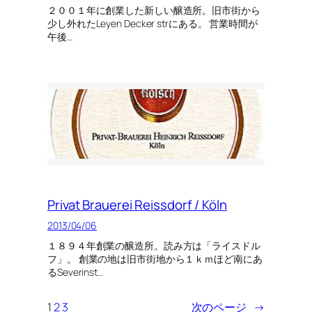
２００１年に創業した新しい醸造所。旧市街から
少し外れたLeyen Decker strにある。 営業時間が
午後…
Privat Brauerei Reissdorf / Köln
2013/04/06
１８９４年創業の醸造所。読み方は「ライスドル
フ」。 創業の地は旧市街地から１ｋｍほど南にあ
るSeverinst…
1
2
3
次のページ
→