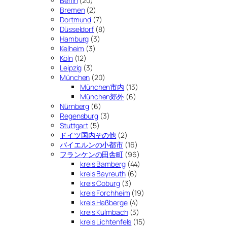
Berlin
(20)
Bremen
(2)
Dortmund
(7)
Düsseldorf
(8)
Hamburg
(3)
Kelheim
(3)
Köln
(12)
Leipzig
(3)
München
(20)
München市内
(13)
München郊外
(6)
Nürnberg
(6)
Regensburg
(3)
Stuttgart
(5)
ドイツ国内その他
(2)
バイエルンの小都市
(16)
フランケンの田舎町
(96)
kreis Bamberg
(44)
kreis Bayreuth
(6)
kreis Coburg
(3)
kreis Forchheim
(19)
kreis Haßberge
(4)
kreis Kulmbach
(3)
kreis Lichtenfels
(15)