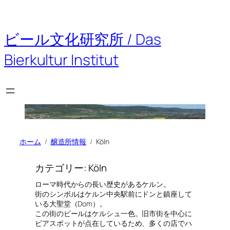
内
容
を
ビール文化研究所 / Das
ス
キ
Bierkultur Institut
ッ
プ
ホーム
醸造所情報
Köln
カテゴリー:
Köln
ローマ時代からの長い歴史があるケルン。
街のシンボルはケルン中央駅前にドンと鎮座して
いる大聖堂（Dom）。
この街のビールはケルシュ一色。旧市街を中心に
ビアスポットが点在しているため、多くの店でハ