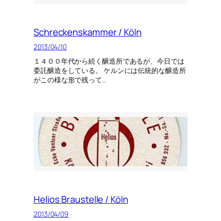
Schreckenskammer / Köln
2013/04/10
１４００年代から続く醸造所であるが、今日では
委託醸造をしている。 ケルンには伝統的な醸造所
がこの様な形で残って…
Helios Braustelle / Köln
2013/04/09