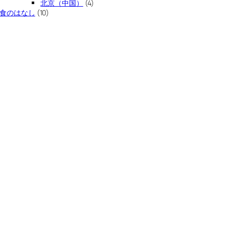
北京（中国）
(4)
食のはなし
(10)