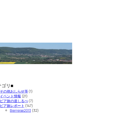
テゴリ■
その他おしらせ等
(1)
イベント情報
(21)
ビア旅の道しるべ
(7)
ビア旅レポート
(147)
Bierreise2013
(32)