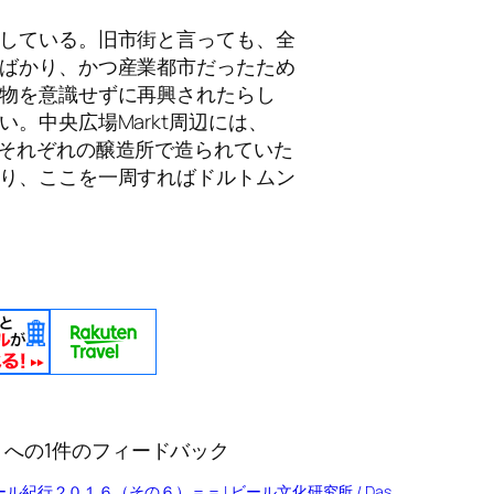
している。旧市街と言っても、全
ばかり、かつ産業都市だったため
物を意識せずに再興されたらし
。中央広場Markt周辺には、
どかつてはそれぞれの醸造所で造られていた
り、ここを一周すればドルトムン
報” への1件のフィードバック
行２０１６（その６）＝＝ | ビール文化研究所 / Das