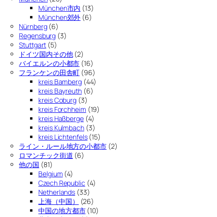
München市内
(13)
München郊外
(6)
Nürnberg
(6)
Regensburg
(3)
Stuttgart
(5)
ドイツ国内その他
(2)
バイエルンの小都市
(16)
フランケンの田舎町
(96)
kreis Bamberg
(44)
kreis Bayreuth
(6)
kreis Coburg
(3)
kreis Forchheim
(19)
kreis Haßberge
(4)
kreis Kulmbach
(3)
kreis Lichtenfels
(15)
ライン・ルール地方の小都市
(2)
ロマンチック街道
(6)
他の国
(81)
Belgium
(4)
Czech Republic
(4)
Netherlands
(33)
上海（中国）
(26)
中国の地方都市
(10)