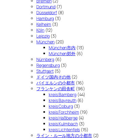
Bremen
(2)
Dortmund
(7)
Düsseldorf
(8)
Hamburg
(3)
Kelheim
(3)
Köln
(12)
Leipzig
(3)
München
(20)
München市内
(13)
München郊外
(6)
Nürnberg
(6)
Regensburg
(3)
Stuttgart
(5)
ドイツ国内その他
(2)
バイエルンの小都市
(16)
フランケンの田舎町
(96)
kreis Bamberg
(44)
kreis Bayreuth
(6)
kreis Coburg
(3)
kreis Forchheim
(19)
kreis Haßberge
(4)
kreis Kulmbach
(3)
kreis Lichtenfels
(15)
ライン・ルール地方の小都市
(2)