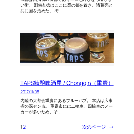
い街。 劉備玄徳はここに蜀の都を置き、諸葛亮と
共に国を治めた。 街…
TAPS精酿啤酒屋 / Chongqin（重慶）
2017/11/08
内陸の大都会重慶にあるブルーパブ。 本店は広東
省の深セン市。 重慶市には二輪車、四輪車のメー
カーが多いため、そ…
1
2
次のページ
→