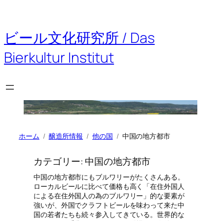
内
容
を
ビール文化研究所 / Das
ス
キ
Bierkultur Institut
ッ
プ
ホーム
醸造所情報
他の国
中国の地方都市
カテゴリー:
中国の地方都市
中国の地方都市にもブルワリーがたくさんある。
ローカルビールに比べて価格も高く「在住外国人
による在住外国人の為のブルワリー」的な要素が
強いが、外国でクラフトビールを味わって来た中
国の若者たちも続々参入してきている。世界的な