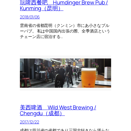
玩啤西餐吧 Humdinger Brew Pub /
Kunming（昆明）
2018/01/06
雲南省の省都昆明（クンミン）市にあ小さなブル
ーパブ。 私は中国国内出張の際、全季酒店という
チェーン店に宿泊する…
美西啤酒 Wild West Brewing /
Chengdu（成都）
2017/12/22
成都は四川省の省都であり三国志好きなら堪らな