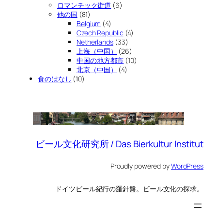
ロマンチック街道
(6)
他の国
(81)
Belgium
(4)
Czech Republic
(4)
Netherlands
(33)
上海（中国）
(26)
中国の地方都市
(10)
北京（中国）
(4)
食のはなし
(10)
ビール文化研究所 / Das Bierkultur Institut
Proudly powered by
WordPress
ドイツビール紀行の羅針盤。ビール文化の探求。