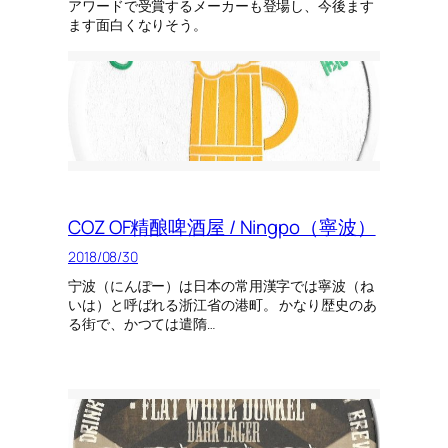
アワードで受賞するメーカーも登場し、今後ます
ます面白くなりそう。
COZ OF精酿啤酒屋 / Ningpo（寧波）
2018/08/30
宁波（にんぽー）は日本の常用漢字では寧波（ね
いは）と呼ばれる浙江省の港町。 かなり歴史のあ
る街で、かつては遣隋…