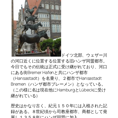
ドイツ北部、ウェザー川
の河口近くに位置する位置する旧ハンザ同盟都市。
今日でもその伝統は正式に受け継がれており、河口
にある街Bremer Hafenと共にハンザ都市
（Hansastadt）を名乗り、２都市でHansastadt
Bremen（ハンザ都市ブレーメン）となっている。
（この様に名は現在他にHamburgとLübeckに受け
継がれている）
歴史はかなり古く、紀元１５０年には入植された記
録がある。８世紀頃から司教座都市、商都として発
展し１３５８年にハンザ同盟に加入。