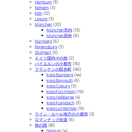
Hamburg
(3)
Kelheim
(3)
Köln
(12)
Leipzig
(3)
München
(20)
München市内
(13)
München郊外
(6)
Nürnberg
(6)
Regensburg
(3)
Stuttgart
(5)
ドイツ国内その他
(2)
バイエルンの小都市
(16)
フランケンの田舎町
(96)
kreis Bamberg
(44)
kreis Bayreuth
(6)
kreis Coburg
(3)
kreis Forchheim
(19)
kreis Haßberge
(4)
kreis Kulmbach
(3)
kreis Lichtenfels
(15)
ライン・ルール地方の小都市
(2)
ロマンチック街道
(6)
他の国
(81)
Belgium
(4)