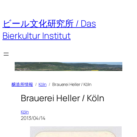
内
容
を
ビール文化研究所 / Das
ス
キ
Bierkultur Institut
ッ
プ
醸造所情報
Köln
Brauerei Heller / Köln
Brauerei Heller / Köln
Köln
2013/04/14