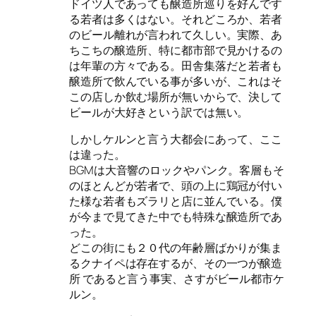
ドイツ人であっても醸造所巡りを好んです
る若者は多くはない。それどころか、若者
のビール離れが言われて久しい。実際、あ
ちこちの醸造所、特に都市部で見かけるの
は年輩の方々である。田舎集落だと若者も
醸造所で飲んでいる事が多いが、これはそ
この店しか飲む場所が無いからで、決して
ビールが大好きという訳では無い。
しかしケルンと言う大都会にあって、ここ
は違った。
BGMは大音響のロックやパンク。客層もそ
のほとんどが若者で、頭の上に鶏冠が付い
た様な若者もズラリと店に並んでいる。僕
が今まで見てきた中でも特殊な醸造所であ
った。
どこの街にも２０代の年齢層ばかりが集ま
るクナイペは存在するが、その一つが醸造
所 であると言う事実、さすがビール都市ケ
ルン。