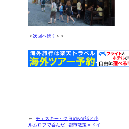
＜
次回へ続く
＞＞
←
チェスキー・ク
Budwer詣と小
ルムロフで呑んだ
都市散策＝ドイ