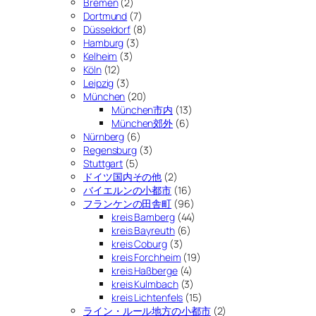
Bremen
(2)
Dortmund
(7)
Düsseldorf
(8)
Hamburg
(3)
Kelheim
(3)
Köln
(12)
Leipzig
(3)
München
(20)
München市内
(13)
München郊外
(6)
Nürnberg
(6)
Regensburg
(3)
Stuttgart
(5)
ドイツ国内その他
(2)
バイエルンの小都市
(16)
フランケンの田舎町
(96)
kreis Bamberg
(44)
kreis Bayreuth
(6)
kreis Coburg
(3)
kreis Forchheim
(19)
kreis Haßberge
(4)
kreis Kulmbach
(3)
kreis Lichtenfels
(15)
ライン・ルール地方の小都市
(2)