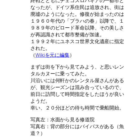
終戦とともにチェコスロバキアの一都市と
なったが、ドイツ系住民は追放され、街は
廃墟のようになった。修復が始まったのは
１９６０年代の「プラハの春」以降で、１
９８９年のビロード革命以降、その美しさ
が再認識されて都市整備が加速。
１９９２年にユネスコ世界文化遺産に指定
された。
（
Wikiを元に編集
）
まずは街を下から見てみよう、と思いレン
タルカヌーに乗ってみた。
川沿いには何軒かのレンタル屋さんがある
が、観光シーズンは混み合っているので、
前日に訪問して時間指定をしたほうが良い
ようだ。
幸い、２０分ほどの待ち時間で乗船開始。
写真左：水面から見る修道院
写真右：背の部分にはバイパスがある（魚
道？）