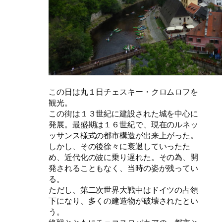
この日は丸１日チェスキー・クロムロフを
観光。
この街は１３世紀に建設された城を中心に
発展。最盛期は１６世紀で、現在のルネッ
ッサンス様式の都市構造が出来上がった。
しかし、その後徐々に衰退していったた
め、近代化の波に乗り遅れた。その為、開
発されることもなく、当時の姿が残ってい
る。
ただし、第二次世界大戦中はドイツの占領
下になり、多くの建造物が破壊されたとい
う。