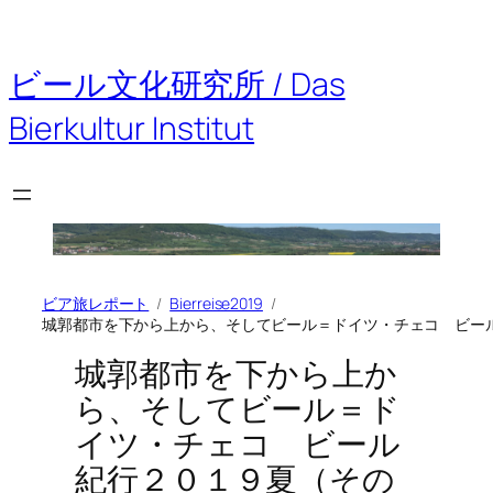
内
容
を
ビール文化研究所 / Das
ス
キ
Bierkultur Institut
ッ
プ
ビア旅レポート
Bierreise2019
城郭都市を下から上から、そしてビール＝ドイツ・チェコ ビー
城郭都市を下から上か
ら、そしてビール＝ド
イツ・チェコ ビール
紀行２０１９夏（その