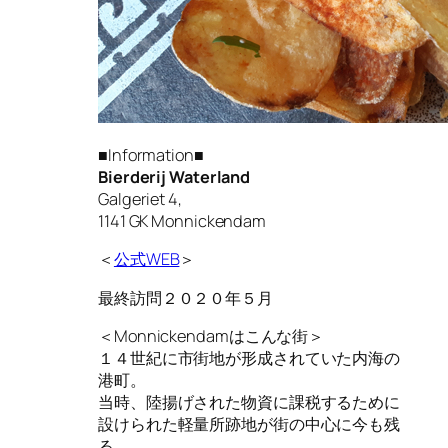
■Information■
Bierderij Waterland
Galgeriet 4,
1141 GK Monnickendam
＜
公式WEB
＞
最終訪問２０２０年５月
＜Monnickendamはこんな街＞
１４世紀に市街地が形成されていた内海の
港町。
当時、陸揚げされた物資に課税するために
設けられた軽量所跡地が街の中心に今も残
る。