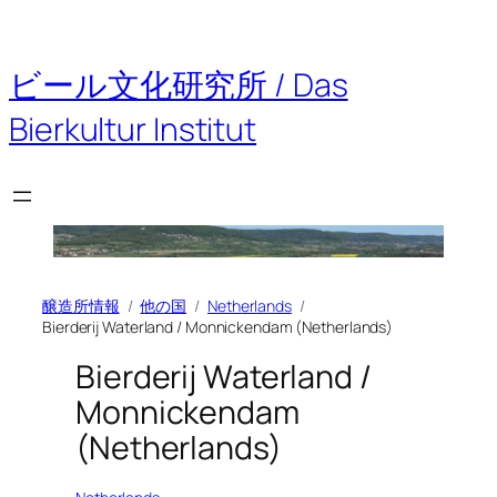
内
容
を
ビール文化研究所 / Das
ス
キ
Bierkultur Institut
ッ
プ
醸造所情報
他の国
Netherlands
Bierderij Waterland / Monnickendam (Netherlands)
Bierderij Waterland /
Monnickendam
(Netherlands)