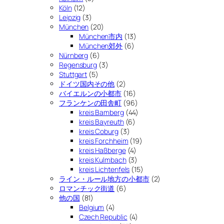
Köln
(12)
Leipzig
(3)
München
(20)
München市内
(13)
München郊外
(6)
Nürnberg
(6)
Regensburg
(3)
Stuttgart
(5)
ドイツ国内その他
(2)
バイエルンの小都市
(16)
フランケンの田舎町
(96)
kreis Bamberg
(44)
kreis Bayreuth
(6)
kreis Coburg
(3)
kreis Forchheim
(19)
kreis Haßberge
(4)
kreis Kulmbach
(3)
kreis Lichtenfels
(15)
ライン・ルール地方の小都市
(2)
ロマンチック街道
(6)
他の国
(81)
Belgium
(4)
Czech Republic
(4)