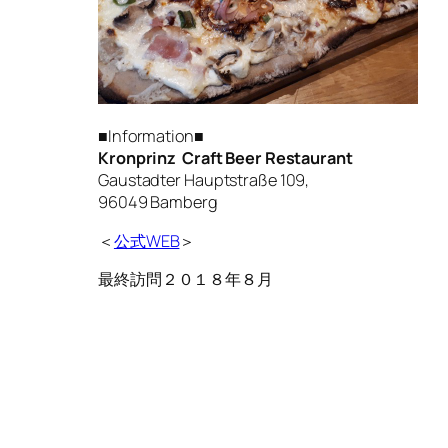
■Information■
Kronprinz Craft Beer Restaurant
Gaustadter Hauptstraße 109,
96049 Bamberg
＜
公式WEB
＞
最終訪問２０１８年８月