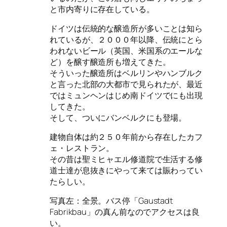
と市内寄りに存在している。
ドイツは伝統的な醸造所が多いことは知ら
れているが、２０００年以降、伝統にとら
われないビール（英国、米国系のエールな
ど）を醸す醸造所も増えてきた。
そういった醸造所はベルリンやハンブルク
と言った北部の大都市で見られたが、最近
ではミュンヘンはじめ南ドイツでにも出現
してきた。
そして、ついにバンベルクにも登場。
建物自体は約２５０年前から存在したカフ
ェ・レストラン。
その昔は聖ミヒャエル修道院で生活する修
道士達が息抜きにやって来ては賑わってい
たらしい。
写真左：全景。バス停「Gaustadt
Fabrikbau」の真ん前なのでアクセスは良
い。