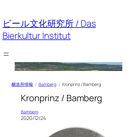
内
容
を
ビール文化研究所 / Das
ス
キ
Bierkultur Institut
ッ
プ
醸造所情報
Bamberg
Kronprinz / Bamberg
Kronprinz / Bamberg
Bamberg
2020/12/24