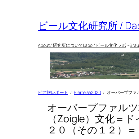
内
容
を
ビール文化研究所 / Das Bie
ス
キ
ッ
About / 研究所について
Labo / ビール文化ラボ
Bra
プ
ビア旅レポート
Bierreise2020
オーバープファル
オーバープファルツ
（Zoigle）文化
２０（その１２）＝