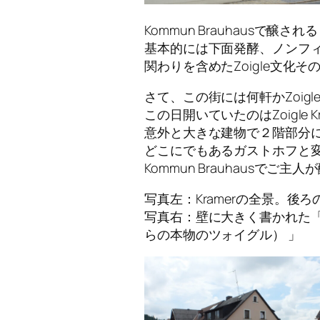
Kommun Brauhausで醸
基本的には下面発酵、ノンフ
関わりを含めたZoigle文化
さて、この街には何軒かZoig
この日開いていたのはZoigle 
意外と大きな建物で２階部分
どこにでもあるガストホフと
Kommun Brauhausでご主人
写真左：Kramerの全景。後
写真右：壁に大きく書かれた「Echte
らの本物のツォイグル） 」