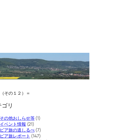
０（その１２）＝
テゴリ
その他おしらせ等
(1)
イベント情報
(21)
ビア旅の道しるべ
(7)
ビア旅レポート
(147)