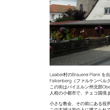
Laaber村のBrauerei Pl
Falkenberg（ファルケン
この街はバイエルン州北部Obe
人程の小都市で、チェコ国境ま
小さな教会、その前にある役
この古城は岩の上に建てられ