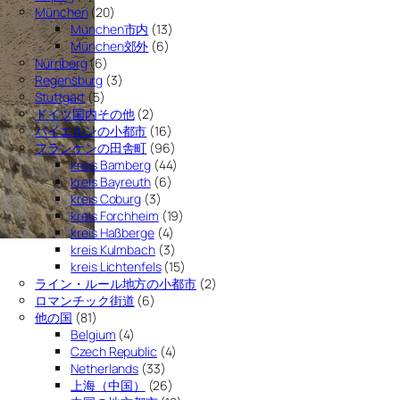
München
(20)
München市内
(13)
München郊外
(6)
Nürnberg
(6)
Regensburg
(3)
Stuttgart
(5)
ドイツ国内その他
(2)
バイエルンの小都市
(16)
フランケンの田舎町
(96)
kreis Bamberg
(44)
kreis Bayreuth
(6)
kreis Coburg
(3)
kreis Forchheim
(19)
kreis Haßberge
(4)
kreis Kulmbach
(3)
kreis Lichtenfels
(15)
ライン・ルール地方の小都市
(2)
ロマンチック街道
(6)
他の国
(81)
Belgium
(4)
Czech Republic
(4)
Netherlands
(33)
上海（中国）
(26)