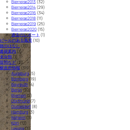
Bierreise2013
(32)
Bierreise2014
(29)
Bierreise2016
(34)
Bierreise2018
(11)
Bierreise2019
(25)
Bierreise2020
(15)
過去のレポート
(1)
ビールのある風景
(10)
旅のはなし
(13)
書籍案内
(1)
未分類
(1)
質問など
(2)
醸造所情報
(319)
Augsburg
(5)
Bamberg
(19)
Bayreuth
(4)
Berlin
(20)
Bremen
(2)
Dortmund
(7)
Düsseldorf
(8)
Hamburg
(3)
Kelheim
(3)
Köln
(12)
Leipzig
(3)