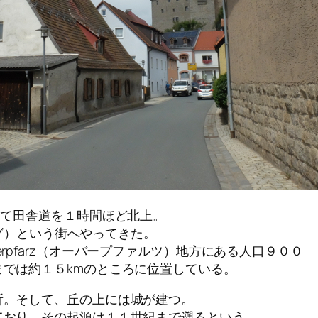
ank を出て田舎道を１時間ほど北上。
ベルグ）という街へやってきた。
rpfarz（オーバープファルツ）地方にある人口９００
では約１５kmのところに位置している。
所。そして、丘の上には城が建つ。
ており、その起源は１１世紀まで遡るという。