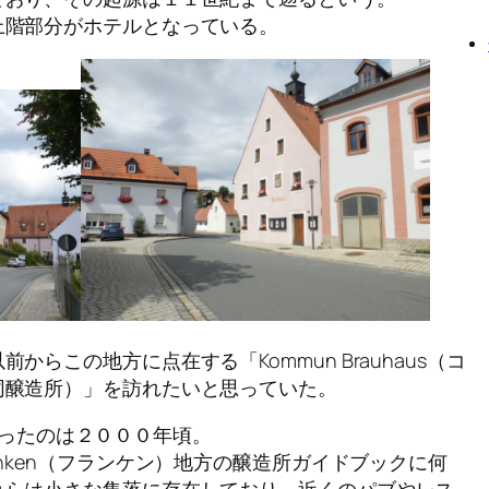
上階部分がホテルとなっている。
らこの地方に点在する「Kommun Brauhaus（コ
同醸造所）」を訪れたいと思っていた。
在を知ったのは２０００年頃。
nken（フランケン）地方の醸造所ガイドブックに何
れらは小さな集落に存在しており、近くのパブやレス