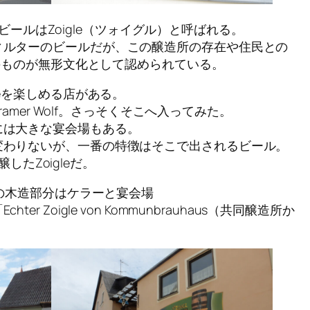
されるビールはZoigle（ツォイグル）と呼ばれる。
ィルターのビールだが、この醸造所の存在や住民との
そのものが無形文化として認められている。
leを楽しめる店がある。
Kramer Wolf。さっそくそこへ入ってみた。
には大きな宴会場もある。
変わりないが、一番の特徴はそこで出されるビール。
が醸したZoigleだ。
ろの木造部分はケラーと宴会場
r Zoigle von Kommunbrauhaus（共同醸造所か