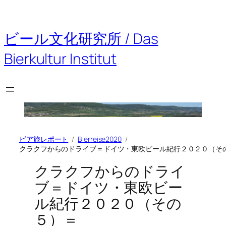
内
容
を
ビール文化研究所 / Das
ス
キ
Bierkultur Institut
ッ
プ
ビア旅レポート
Bierreise2020
クラクフからのドライブ＝ドイツ・東欧ビール紀行２０２０（そ
クラクフからのドライ
ブ＝ドイツ・東欧ビー
ル紀行２０２０（その
５）＝