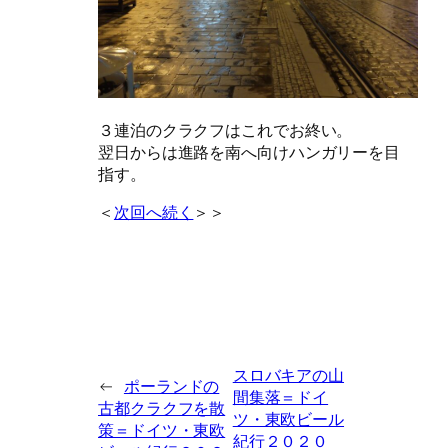
３連泊のクラクフはこれでお終い。
翌日からは進路を南へ向けハンガリーを目
指す。
＜
次回へ続く
＞＞
スロバキアの山
←
ポーランドの
間集落＝ドイ
古都クラクフを散
ツ・東欧ビール
策＝ドイツ・東欧
紀行２０２０