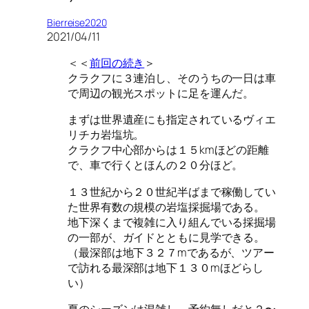
Bierreise2020
2021/04/11
＜＜
前回の続き
＞
クラクフに３連泊し、そのうちの一日は車
で周辺の観光スポットに足を運んだ。
まずは世界遺産にも指定されているヴィエ
リチカ岩塩坑。
クラクフ中心部からは１５kmほどの距離
で、車で行くとほんの２０分ほど。
１３世紀から２０世紀半ばまで稼働してい
た世界有数の規模の岩塩採掘場である。
地下深くまで複雑に入り組んでいる採掘場
の一部が、ガイドとともに見学できる。
（最深部は地下３２７mであるが、ツアー
で訪れる最深部は地下１３０mほどらし
い）
夏のシーズンは混雑し、予約無しだと２〜