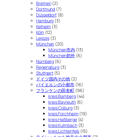
Bremen
(2)
Dortmund
(7)
Düsseldorf
(8)
Hamburg
(3)
Kelheim
(3)
Köln
(12)
Leipzig
(3)
München
(20)
München市内
(13)
München郊外
(6)
Nürnberg
(6)
Regensburg
(3)
Stuttgart
(5)
ドイツ国内その他
(2)
バイエルンの小都市
(16)
フランケンの田舎町
(96)
kreis Bamberg
(44)
kreis Bayreuth
(6)
kreis Coburg
(3)
kreis Forchheim
(19)
kreis Haßberge
(4)
kreis Kulmbach
(3)
kreis Lichtenfels
(15)
ライン・ルール地方の小都市
(2)