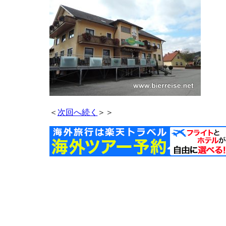
＜
次回へ続く
＞＞