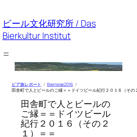
内
容
を
ビール文化研究所 / Das
ス
キ
Bierkultur Institut
ッ
プ
ビア旅レポート
Bierreise2016
田舎町で人とビールのご縁＝＝ドイツビール紀行２０１６（その
田舎町で人とビールの
ご縁＝＝ドイツビール
紀行２０１６（その２
１）＝＝