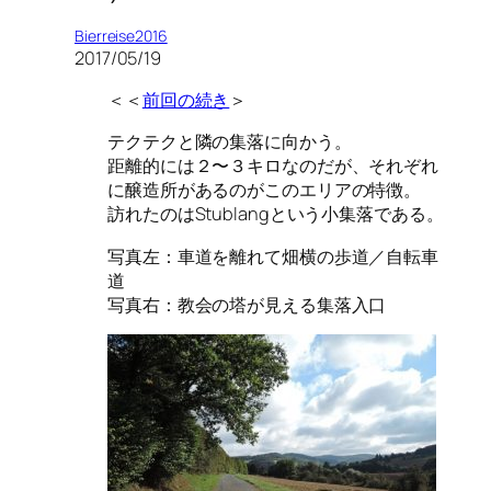
Bierreise2016
2017/05/19
＜＜
前回の続き
＞
テクテクと隣の集落に向かう。
距離的には２〜３キロなのだが、それぞれ
に醸造所があるのがこのエリアの特徴。
訪れたのはStublangという小集落である。
写真左：車道を離れて畑横の歩道／自転車
道
写真右：教会の塔が見える集落入口