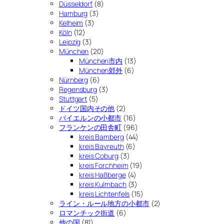
Düsseldorf
(8)
Hamburg
(3)
Kelheim
(3)
Köln
(12)
Leipzig
(3)
München
(20)
München市内
(13)
München郊外
(6)
Nürnberg
(6)
Regensburg
(3)
Stuttgart
(5)
ドイツ国内その他
(2)
バイエルンの小都市
(16)
フランケンの田舎町
(96)
kreis Bamberg
(44)
kreis Bayreuth
(6)
kreis Coburg
(3)
kreis Forchheim
(19)
kreis Haßberge
(4)
kreis Kulmbach
(3)
kreis Lichtenfels
(15)
ライン・ルール地方の小都市
(2)
ロマンチック街道
(6)
他の国
(81)