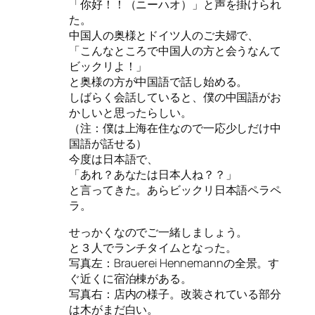
「你好！！（ニーハオ）」と声を掛けられ
た。
中国人の奥様とドイツ人のご夫婦で、
「こんなところで中国人の方と会うなんて
ビックリよ！」
と奥様の方が中国語で話し始める。
しばらく会話していると、僕の中国語がお
かしいと思ったらしい。
（注：僕は上海在住なので一応少しだけ中
国語が話せる）
今度は日本語で、
「あれ？あなたは日本人ね？？」
と言ってきた。あらビックリ日本語ペラペ
ラ。
せっかくなのでご一緒しましょう。
と３人でランチタイムとなった。
写真左：Brauerei Hennemannの全景。す
ぐ近くに宿泊棟がある。
写真右：店内の様子。改装されている部分
は木がまだ白い。