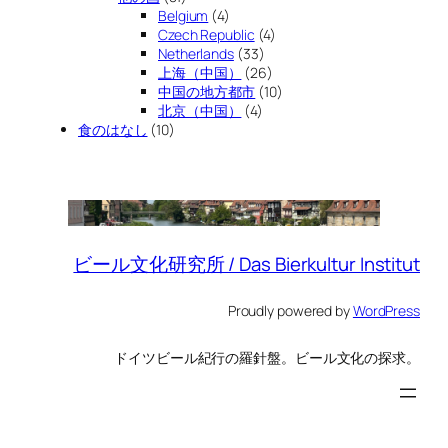
Belgium
(4)
Czech Republic
(4)
Netherlands
(33)
上海（中国）
(26)
中国の地方都市
(10)
北京（中国）
(4)
食のはなし
(10)
ビール文化研究所 / Das Bierkultur Institut
Proudly powered by
WordPress
ドイツビール紀行の羅針盤。ビール文化の探求。