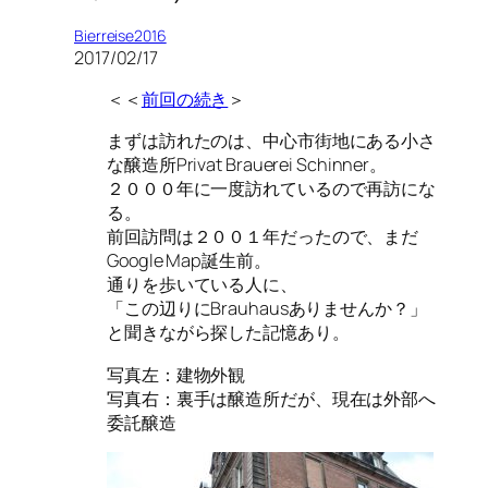
Bierreise2016
2017/02/17
＜＜
前回の続き
＞
まずは訪れたのは、中心市街地にある小さ
な醸造所Privat Brauerei Schinner。
２０００年に一度訪れているので再訪にな
る。
前回訪問は２００１年だったので、まだ
Google Map誕生前。
通りを歩いている人に、
「この辺りにBrauhausありませんか？」
と聞きながら探した記憶あり。
写真左：建物外観
写真右：裏手は醸造所だが、現在は外部へ
委託醸造