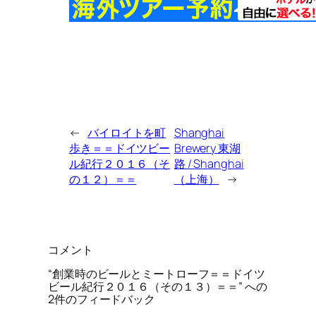
←
バイロイトを町
Shanghai
歩き＝＝ドイツビー
Brewery 東湖
ル紀行２０１６（そ
路 / Shanghai
の１２）＝＝
（上海）
→
コメント
“創業時のビールとミートローフ＝＝ドイツ
ビール紀行２０１６（その１３）＝＝” への
2件のフィードバック