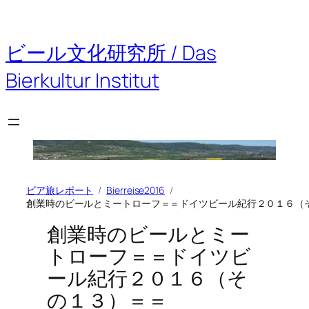
内
容
を
ビール文化研究所 / Das
ス
キ
Bierkultur Institut
ッ
プ
ビア旅レポート
Bierreise2016
創業時のビールとミートローフ＝＝ドイツビール紀行２０１６（
創業時のビールとミー
トローフ＝＝ドイツビ
ール紀行２０１６（そ
の１３）＝＝