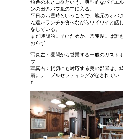
飴色の木と白壁という、典型的なバイエル
ンの田舎パブ風の中に入る。
平日のお昼時ということで、地元のオバさ
ん達がランチを食べながらワイワイと話し
をしている。
まだ時間的に早いためか、常連席には誰も
おらず。
写真左：昼間から営業する一般のガストホ
フ。
写真右：貸切にも対応する奥の部屋は、綺
麗にテーブルセッティングがなされてい
た。