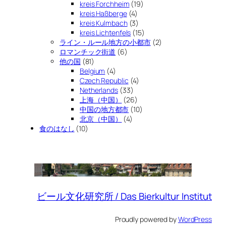
kreis Forchheim
(19)
kreis Haßberge
(4)
kreis Kulmbach
(3)
kreis Lichtenfels
(15)
ライン・ルール地方の小都市
(2)
ロマンチック街道
(6)
他の国
(81)
Belgium
(4)
Czech Republic
(4)
Netherlands
(33)
上海（中国）
(26)
中国の地方都市
(10)
北京（中国）
(4)
食のはなし
(10)
ビール文化研究所 / Das Bierkultur Institut
Proudly powered by
WordPress