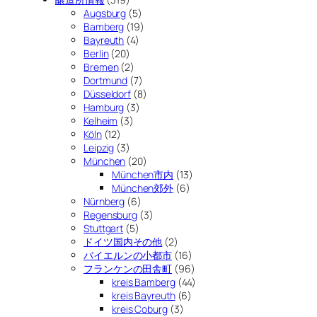
Augsburg
(5)
Bamberg
(19)
Bayreuth
(4)
Berlin
(20)
Bremen
(2)
Dortmund
(7)
Düsseldorf
(8)
Hamburg
(3)
Kelheim
(3)
Köln
(12)
Leipzig
(3)
München
(20)
München市内
(13)
München郊外
(6)
Nürnberg
(6)
Regensburg
(3)
Stuttgart
(5)
ドイツ国内その他
(2)
バイエルンの小都市
(16)
フランケンの田舎町
(96)
kreis Bamberg
(44)
kreis Bayreuth
(6)
kreis Coburg
(3)