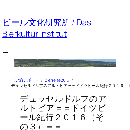
内
容
を
ビール文化研究所 / Das
ス
キ
Bierkultur Institut
ッ
プ
ビア旅レポート
Bierreise2016
デュッセルドルフのアルトビア＝＝ドイツビール紀行２０１６（
デュッセルドルフのア
ルトビア＝＝ドイツビ
ール紀行２０１６（そ
の３）＝＝