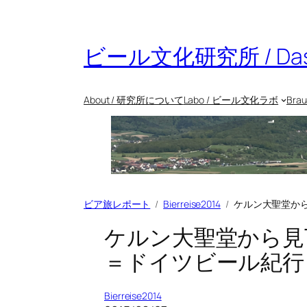
内
容
を
ビール文化研究所 / Das Bie
ス
キ
ッ
About / 研究所について
Labo / ビール文化ラボ
Bra
プ
ビア旅レポート
Bierreise2014
ケルン大聖堂か
ケルン大聖堂から見
＝ドイツビール紀行
Bierreise2014