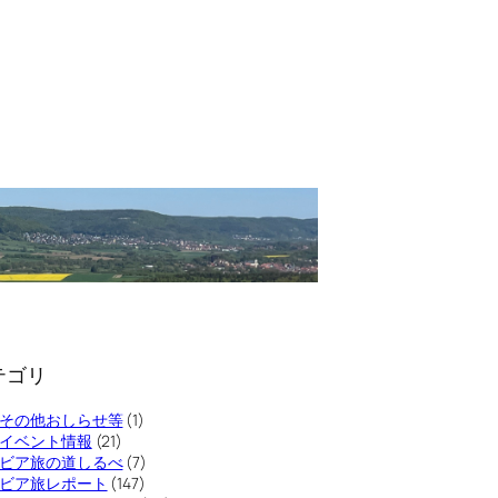
テゴリ
その他おしらせ等
(1)
イベント情報
(21)
ビア旅の道しるべ
(7)
ビア旅レポート
(147)