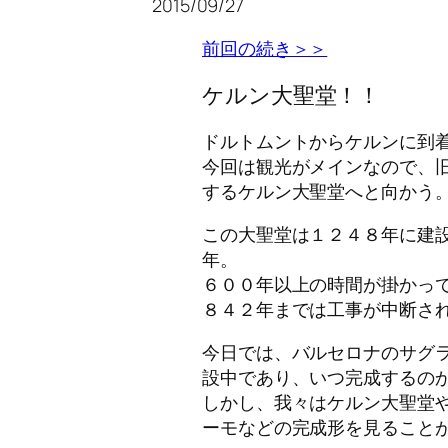
2015/09/27
前回の続き＞＞
ケルン大聖堂！！
ドルトムントからケルンに到
今回は観光がメインなので、
するケルン大聖堂へと向かう
この大聖堂は１２４８年に建
年。
６００年以上の時間が掛かっ
８４２年までは工事が中断さ
今日では、バルセロナのサグ
設中であり、いつ完成するの
しかし、我々はケルン大聖堂
ーモなどの完成形を見ること