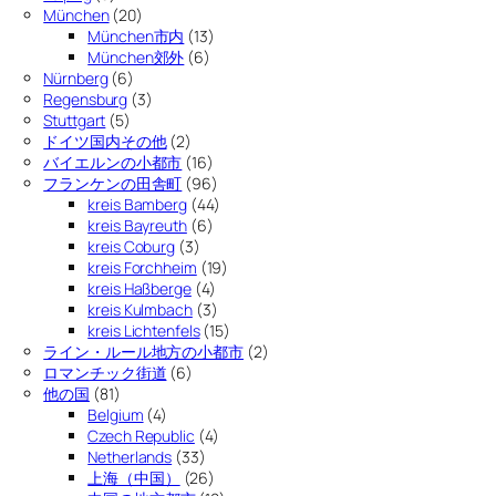
München
(20)
München市内
(13)
München郊外
(6)
Nürnberg
(6)
Regensburg
(3)
Stuttgart
(5)
ドイツ国内その他
(2)
バイエルンの小都市
(16)
フランケンの田舎町
(96)
kreis Bamberg
(44)
kreis Bayreuth
(6)
kreis Coburg
(3)
kreis Forchheim
(19)
kreis Haßberge
(4)
kreis Kulmbach
(3)
kreis Lichtenfels
(15)
ライン・ルール地方の小都市
(2)
ロマンチック街道
(6)
他の国
(81)
Belgium
(4)
Czech Republic
(4)
Netherlands
(33)
上海（中国）
(26)