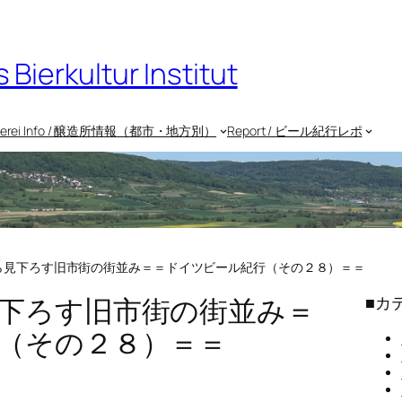
rkultur Institut
uerei Info / 醸造所情報（都市・地方別）
Report / ビール紀行レポ
ら見下ろす旧市街の街並み＝＝ドイツビール紀行（その２８）＝＝
下ろす旧市街の街並み＝
■カ
（その２８）＝＝