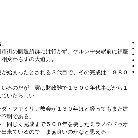
着。
旧市街の醸造所群には行かず、ケルン中央駅前に鎮座
。相変わらずの大迫力。
設が始まったとされる３代目で、その完成は１８８０
ているのだが、実は財政難で１５００年代半ばから１
れていたらしい。
ラダ・ファミリア教会が１３０年ほど経ってもまだ建
か不明である。
や、同じく完成まで５００年を要したミラノのドゥオ
が出来ているので、まぁ良いのかなと思える。