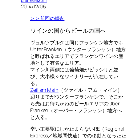
Bierreise2014
2014/12/06
＞＞前回の続き
ワインの国からビールの国へ
ヴュルツブルクは同じフランケン地方でも
Unter Franken（ウンターフランケン）地方
と呼ばれるエリアでフランケンワインの産
地として有名なエリア。
マイン川両側には葡萄畑がビッシリと並
び、大小様々なワイナリーが点在してい
る。
Zeil am Main
（ツァイル・アム・マイン）
辺りまでがウンターフランケンで、そこか
ら先はお待ちかねのビールエリアのOber
Franken（オーバー・フランケン）地方へ
と入る。
幸い主要駅にしか止まらないRE（Regional
Express／地域間快速）での移動となったた