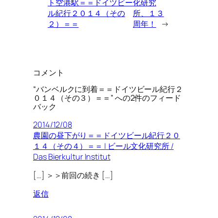
ト空港駅＝＝ドイツビー
化研究
ル紀行２０１４（その
所、１３
２）＝＝
周年！
→
コメント
“バンベルクに到着＝＝ドイツビール紀行２
０１４（その３）＝＝” への2件のフィード
バック
2014/12/08
農園の昼下がり＝＝ドイツビール紀行２０
１４（その４）＝＝ | ビール文化研究所 /
Das Bierkultur Institut
[…] ＞＞前回の続き […]
返信