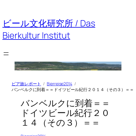
内
容
を
ビール文化研究所 / Das
ス
キ
Bierkultur Institut
ッ
プ
ビア旅レポート
Bierreise2014
バンベルクに到着＝＝ドイツビール紀行２０１４（その３）＝＝
バンベルクに到着＝＝
ドイツビール紀行２０
１４（その３）＝＝