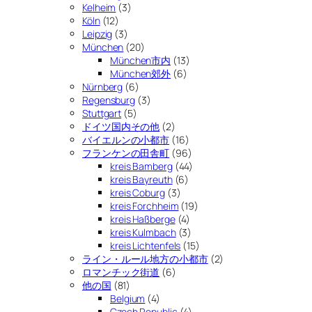
Kelheim
(3)
Köln
(12)
Leipzig
(3)
München
(20)
München市内
(13)
München郊外
(6)
Nürnberg
(6)
Regensburg
(3)
Stuttgart
(5)
ドイツ国内その他
(2)
バイエルンの小都市
(16)
フランケンの田舎町
(96)
kreis Bamberg
(44)
kreis Bayreuth
(6)
kreis Coburg
(3)
kreis Forchheim
(19)
kreis Haßberge
(4)
kreis Kulmbach
(3)
kreis Lichtenfels
(15)
ライン・ルール地方の小都市
(2)
ロマンチック街道
(6)
他の国
(81)
Belgium
(4)
Czech Republic
(4)