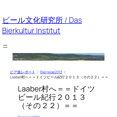
内
容
を
ビール文化研究所 / Das
ス
キ
Bierkultur Institut
ッ
プ
ビア旅レポート
Bierreise2013
Laaber村へ＝＝ドイツビール紀行２０１３（その２２）＝＝
Laaber村へ＝＝ドイツ
ビール紀行２０１３
（その２２）＝＝