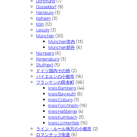
Dortmund
(7)
Düsseldorf
(8)
Hamburg
(3)
Kelheim
(3)
Köln
(12)
Leipzig
(3)
München
(20)
München市内
(13)
München郊外
(6)
Nürnberg
(6)
Regensburg
(3)
Stuttgart
(5)
ドイツ国内その他
(2)
バイエルンの小都市
(16)
フランケンの田舎町
(96)
kreis Bamberg
(44)
kreis Bayreuth
(6)
kreis Coburg
(3)
kreis Forchheim
(19)
kreis Haßberge
(4)
kreis Kulmbach
(3)
kreis Lichtenfels
(15)
ライン・ルール地方の小都市
(2)
ロマンチック街道
(6)