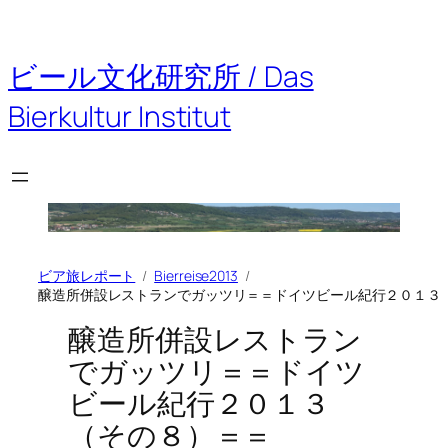
内
容
を
ビール文化研究所 / Das
ス
キ
Bierkultur Institut
ッ
プ
ビア旅レポート
Bierreise2013
醸造所併設レストランでガッツリ＝＝ドイツビール紀行２０１３
醸造所併設レストラン
でガッツリ＝＝ドイツ
ビール紀行２０１３
（その８）＝＝