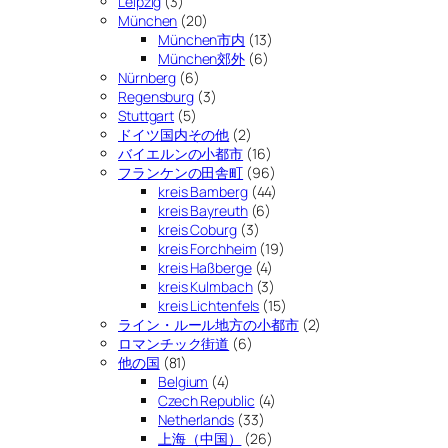
Leipzig
(3)
München
(20)
München市内
(13)
München郊外
(6)
Nürnberg
(6)
Regensburg
(3)
Stuttgart
(5)
ドイツ国内その他
(2)
バイエルンの小都市
(16)
フランケンの田舎町
(96)
kreis Bamberg
(44)
kreis Bayreuth
(6)
kreis Coburg
(3)
kreis Forchheim
(19)
kreis Haßberge
(4)
kreis Kulmbach
(3)
kreis Lichtenfels
(15)
ライン・ルール地方の小都市
(2)
ロマンチック街道
(6)
他の国
(81)
Belgium
(4)
Czech Republic
(4)
Netherlands
(33)
上海（中国）
(26)