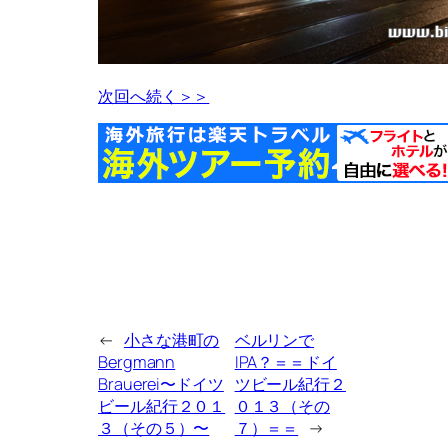
次回へ続く＞＞
←
小さな港町の
ベルリンで
Bergmann
IPA？＝＝ドイ
Brauerei〜ドイツ
ツビール紀行２
ビール紀行２０１
０１３（その
３（その５）〜
７）＝＝
→