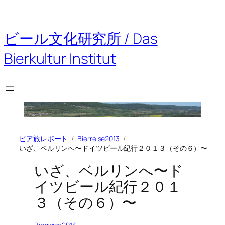
内
容
を
ビール文化研究所 / Das
ス
キ
Bierkultur Institut
ッ
プ
ビア旅レポート
Bierreise2013
いざ、ベルリンへ〜ドイツビール紀行２０１３（その６）〜
いざ、ベルリンへ〜ド
イツビール紀行２０１
３（その６）〜