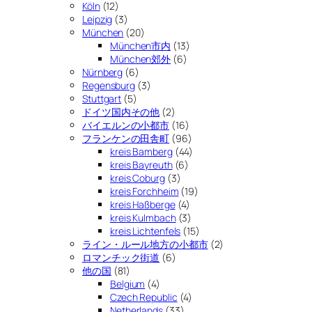
Köln
(12)
Leipzig
(3)
München
(20)
München市内
(13)
München郊外
(6)
Nürnberg
(6)
Regensburg
(3)
Stuttgart
(5)
ドイツ国内その他
(2)
バイエルンの小都市
(16)
フランケンの田舎町
(96)
kreis Bamberg
(44)
kreis Bayreuth
(6)
kreis Coburg
(3)
kreis Forchheim
(19)
kreis Haßberge
(4)
kreis Kulmbach
(3)
kreis Lichtenfels
(15)
ライン・ルール地方の小都市
(2)
ロマンチック街道
(6)
他の国
(81)
Belgium
(4)
Czech Republic
(4)
Netherlands
(33)