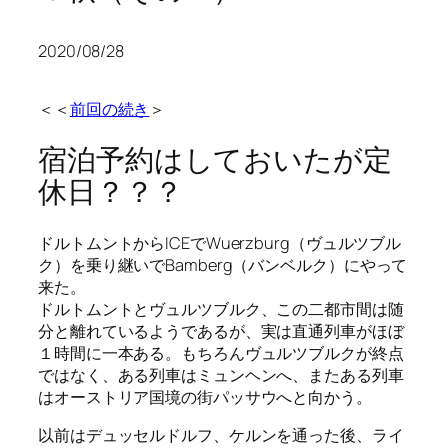
2020/08/28
＜＜
前回の続き
＞
宿泊予約はしておいたが定
休日？？？
ドルトムントからICEでWuerzburg（ヴュルツブル
ク）を乗り継いでBamberg（バンベルク）にやって
来た。
ドルトムントとヴュルツブルク、この二都市間は随
分と離れているようであるが、実は直通列車がほぼ
１時間に一本ある。もちろんヴュルツブルクが終点
ではなく、ある列車はミュンヘンへ、またある列車
はオーストリア国境の街パッサウへと向かう。
以前はデュッセルドルフ、ケルンを通った後、ライ