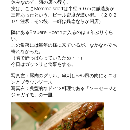
休みなので、隣の店へ行く。
実は、ここMemmelsdorfは半径５０ｍに醸造所が
三軒あったという、ビール密度が濃い街。（２０２
０年注釈：その後、一軒は残念ならが閉店）
隣にあるBrauerei Hoehnに入るのは３年ぶりくら
い。
この集落には毎年の様に来ているが、なかなか立ち
寄れなかった。
（隣で酔っぱらっているため・・）
今日はガッツリと食事をする。
写真左：豚肉のグリル。串刺しBBQ風の肉にオニオ
ンとブラウンソース
写真右：典型的なドイツ料理である「ソーセージと
ジャガイモ」の一皿。