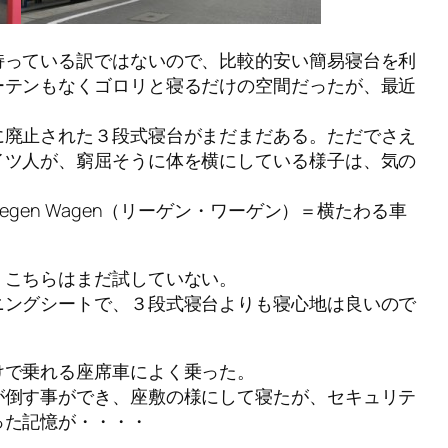
持っている訳ではないので、比較的安い簡易寝台を利
ーテンもなくゴロリと寝るだけの空間だったが、最近
に廃止された３段式寝台がまだまだある。ただでさえ
イツ人が、窮屈そうに体を横にしている様子は、気の
egen Wagen（リーゲン・ワーゲン）＝横たわる車
、こちらはまだ試していない。
ニングシートで、３段式寝台よりも寝心地は良いので
けで乗れる座席車によく乗った。
が倒す事ができ、座敷の様にして寝たが、セキュリテ
った記憶が・・・・