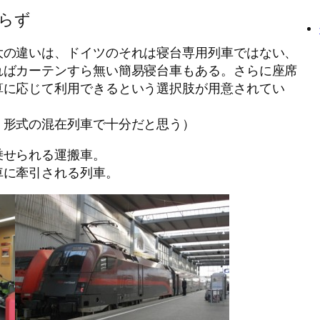
らず
大の違いは、ドイツのそれは寝台専用列車ではない、
ればカーテンすら無い簡易寝台車もある。さらに座席
算に応じて利用できるという選択肢が用意されてい
」形式の混在列車で十分だと思う）
乗せられる運搬車。
車に牽引される列車。