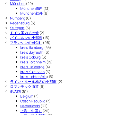
München
(20)
München市内
(13)
München郊外
(6)
Nürnberg
(6)
Regensburg
(3)
Stuttgart
(5)
ドイツ国内その他
(2)
バイエルンの小都市
(16)
フランケンの田舎町
(96)
kreis Bamberg
(44)
kreis Bayreuth
(6)
kreis Coburg
(3)
kreis Forchheim
(19)
kreis Haßberge
(4)
kreis Kulmbach
(3)
kreis Lichtenfels
(15)
ライン・ルール地方の小都市
(2)
ロマンチック街道
(6)
他の国
(81)
Belgium
(4)
Czech Republic
(4)
Netherlands
(33)
上海（中国）
(26)