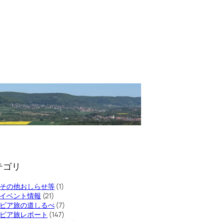
テゴリ
その他おしらせ等
(1)
イベント情報
(21)
ビア旅の道しるべ
(7)
ビア旅レポート
(147)