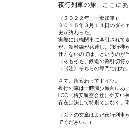
夜行列車の旅、ここに
（２０２２年、一部加筆）
２０１５年３月１４日のダイ
史が終わった。
実際には機関車に牽引されて
が、新幹線が発達し、飛行機
仕方ないのでは、というのが
（そもそも、鉄道の割引切符
（《注》そちらの専門ではな
さて、所変わってドイツ。
夜行列車は一時減少傾向にあ
LCC（格安航空会社）や安い
存在は決して特別ではなく、
（以下の文章はまだ夜行列車
でください。）