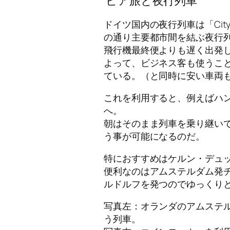
ビア旅と夜行列車
ドイツ国内の夜行列車は「City 
の通り主要都市間を結ぶ夜行
飛行機最終便よりも遅く出発
よって、ビジネス客も使うこ
ている。（と同時に安い車両
これを利用すると、例えばハ
へ。
朝はそのまま列車を乗り継い
う事が可能になるのだ。
特におすすめはケルン・デュ
便利なのはアムステルダム発
ルドルフを発つのでゆっくり
写真左：オランダのアムステ
う列車。