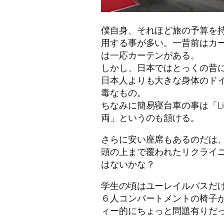
僕自身、それほど旅の予算を
用する事が多い。一昔前はカ
は一応カーテンがある。
しかし、日本ではとっくの昔
日本人よりも大きな身体のド
毒なもの。
ちなみに簡易寝台車の事は「Li
両」というのも頷ける。
さらに安い座席もあるのだは
頭の上まで覆われたリクライ
はないかな？
学生の頃はユーレイルパスだ
６人コンパートメントの椅子
ィー的にちょっと問題有りだ