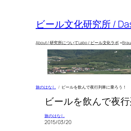
内
容
を
ビール文化研究所 / Das Bie
ス
キ
ッ
About / 研究所について
Labo / ビール文化ラボ
Bra
プ
旅のはなし
ビールを飲んで夜行列車に乗ろう！
ビールを飲んで夜行
旅のはなし
2015/03/20