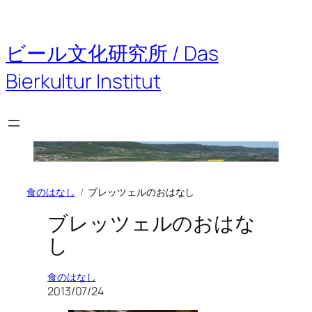
内
容
を
ビール文化研究所 / Das
ス
キ
Bierkultur Institut
ッ
プ
食のはなし
ブレッツェルのおはなし
ブレッツェルのおはな
し
食のはなし
2013/07/24