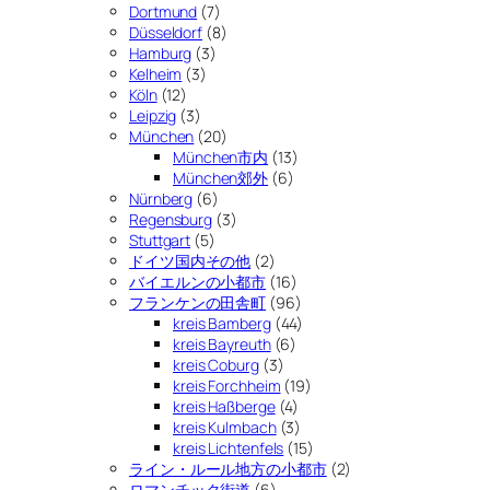
Dortmund
(7)
Düsseldorf
(8)
Hamburg
(3)
Kelheim
(3)
Köln
(12)
Leipzig
(3)
München
(20)
München市内
(13)
München郊外
(6)
Nürnberg
(6)
Regensburg
(3)
Stuttgart
(5)
ドイツ国内その他
(2)
バイエルンの小都市
(16)
フランケンの田舎町
(96)
kreis Bamberg
(44)
kreis Bayreuth
(6)
kreis Coburg
(3)
kreis Forchheim
(19)
kreis Haßberge
(4)
kreis Kulmbach
(3)
kreis Lichtenfels
(15)
ライン・ルール地方の小都市
(2)
ロマンチック街道
(6)