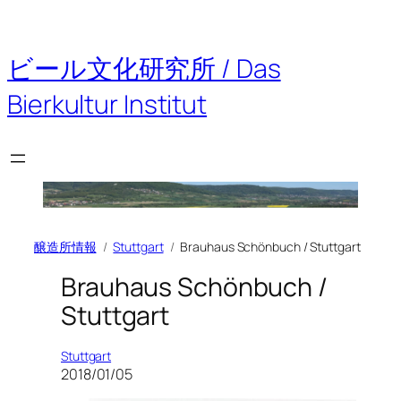
内
容
を
ビール文化研究所 / Das
ス
キ
Bierkultur Institut
ッ
プ
醸造所情報
Stuttgart
Brauhaus Schönbuch / Stuttgart
Brauhaus Schönbuch /
Stuttgart
Stuttgart
2018/01/05