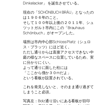
Dinkelacker」 を誕生させている。
現在の「SCHÖNBUCH BRÄU」となったの
は１９０６年のこと。
そして１００年以上後の２０１１年、シュ
ツットガルト市内にこの「Brauhaus
Schönbuch」がオープンした。
場所は市内中心部Schloss Platz（シュロ
ス・プラッツ）にほど近く。
ただし通りからは直接アクセスできない中
庭の様なスペースに位置しているため、実
に分かりにくい。
よって通りに面した柱には
「ここから僅か３０mだよ」
という看板が設置されている。
これを発見しないと、そのまま通り過ぎて
しまうこと必須。
写真左：Bolz通り沿いにある看板が目印