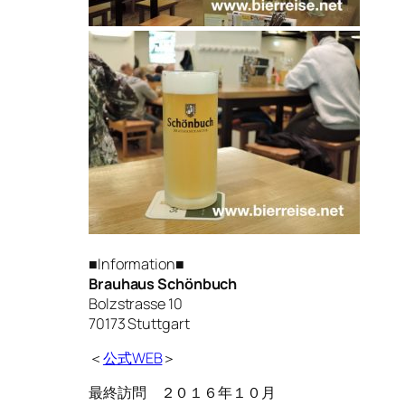
■Information■
Brauhaus Schönbuch
Bolzstrasse 10
70173 Stuttgart
＜
公式WEB
＞
最終訪問 ２０１６年１０月