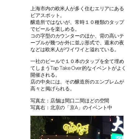
上海市内の欧米人が多く住むエリアにある
ビアスポット。
醸造所ではないが、常時１０種類のタップ
でビールを楽しめる。
コの字型のカウンターのほか、背の高いテ
ーブルが幾つか外に並ぶ形式で、週末の夜
などは欧米人がワイワイと溢れている。
一社のビールで１０本のタップを全て埋め
てしまうTap Take Over的なイベントがよく
開催される。
店の中央には、その醸造所のエンブレムが
高々と掲げられる。
写真左：店舗は間口二間ほどの空間
写真右：北京の「京A」のイベント中