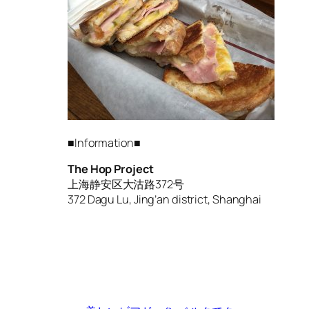
■Information■
The Hop Project
上海静安区大沽路372号
372 Dagu Lu, Jing’an district, Shanghai