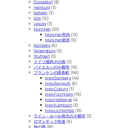
Düsseldorf
(8)
Hamburg
(3)
Kelheim
(3)
Köln
(12)
Leipzig
(3)
München
(20)
München市内
(13)
München郊外
(6)
Nürnberg
(6)
Regensburg
(3)
Stuttgart
(5)
ドイツ国内その他
(2)
バイエルンの小都市
(16)
フランケンの田舎町
(96)
kreis Bamberg
(44)
kreis Bayreuth
(6)
kreis Coburg
(3)
kreis Forchheim
(19)
kreis Haßberge
(4)
kreis Kulmbach
(3)
kreis Lichtenfels
(15)
ライン・ルール地方の小都市
(2)
ロマンチック街道
(6)
他の国
(81)