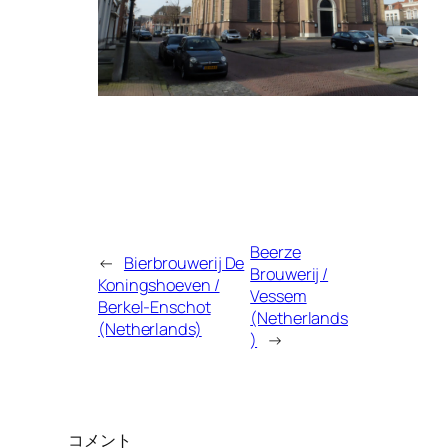
Beerze
←
Bierbrouwerij De
Brouwerij /
Koningshoeven /
Vessem
Berkel-Enschot
(Netherlands
(Netherlands)
)
→
コメント