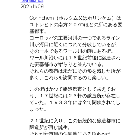
Netherlands
2021/11/09
Gorinchem（ホルクム又はホリンケム）は
ユトレヒトの南方２０kmほどの所にある要
塞都市。
ヨーロッパの主要河川の一つであるライン
川が河口に近くにつれて分岐しているが、
その一本であるワール川の畔にある街。
ワール川沿いには１６世紀前後に築造され
た要塞都市がずらりと並んでいる。
それらの都市は未だにその形を残した所が
多く、これらを訪問するのも楽しい。
この街はかつて醸造都市として栄えてお
り、１７世紀には２３軒の醸造所が存在し
ていた。１９３３年には全て閉鎖されてし
まった。
２１世紀に入り、この伝統的な醸造都市に
醸造所が再び誕生。
それが新市街の住宅地にあるDukesだ。