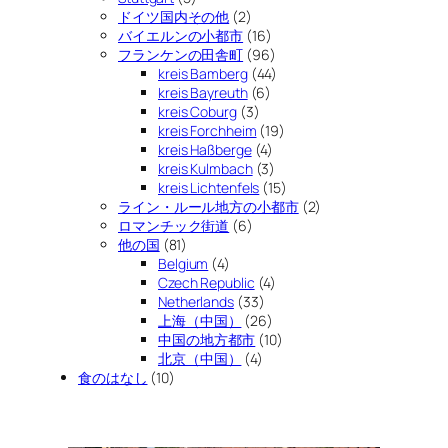
ドイツ国内その他
(2)
バイエルンの小都市
(16)
フランケンの田舎町
(96)
kreis Bamberg
(44)
kreis Bayreuth
(6)
kreis Coburg
(3)
kreis Forchheim
(19)
kreis Haßberge
(4)
kreis Kulmbach
(3)
kreis Lichtenfels
(15)
ライン・ルール地方の小都市
(2)
ロマンチック街道
(6)
他の国
(81)
Belgium
(4)
Czech Republic
(4)
Netherlands
(33)
上海（中国）
(26)
中国の地方都市
(10)
北京（中国）
(4)
食のはなし
(10)