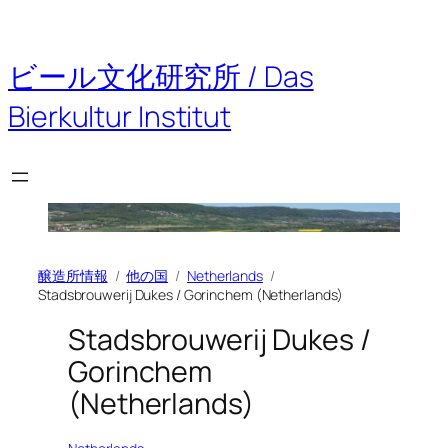
内
容
を
ビール文化研究所 / Das
ス
キ
Bierkultur Institut
ッ
プ
醸造所情報
他の国
Netherlands
Stadsbrouwerij Dukes / Gorinchem (Netherlands)
Stadsbrouwerij Dukes /
Gorinchem
(Netherlands)