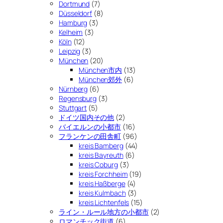
Dortmund
(7)
Düsseldorf
(8)
Hamburg
(3)
Kelheim
(3)
Köln
(12)
Leipzig
(3)
München
(20)
München市内
(13)
München郊外
(6)
Nürnberg
(6)
Regensburg
(3)
Stuttgart
(5)
ドイツ国内その他
(2)
バイエルンの小都市
(16)
フランケンの田舎町
(96)
kreis Bamberg
(44)
kreis Bayreuth
(6)
kreis Coburg
(3)
kreis Forchheim
(19)
kreis Haßberge
(4)
kreis Kulmbach
(3)
kreis Lichtenfels
(15)
ライン・ルール地方の小都市
(2)
ロマンチック街道
(6)