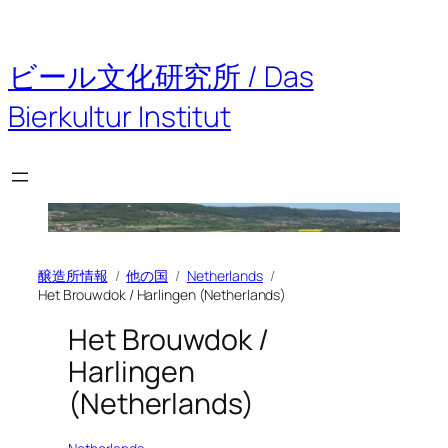
内
容
を
ビール文化研究所 / Das
ス
キ
Bierkultur Institut
ッ
プ
醸造所情報
他の国
Netherlands
Het Brouwdok / Harlingen (Netherlands)
Het Brouwdok /
Harlingen
(Netherlands)