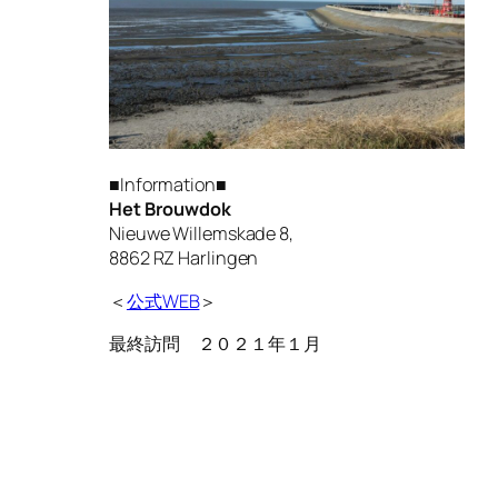
■Information■
Het Brouwdok
Nieuwe Willemskade 8,
8862 RZ Harlingen
＜
公式WEB
＞
最終訪問 ２０２１年１月