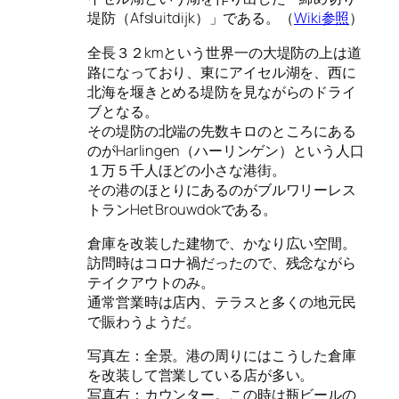
堤防（Afsluitdijk）」である。（
Wiki参照
）
全長３２kmという世界一の大堤防の上は道
路になっており、東にアイセル湖を、西に
北海を堰きとめる堤防を見ながらのドライ
ブとなる。
その堤防の北端の先数キロのところにある
のがHarlingen（ハーリンゲン）という人口
１万５千人ほどの小さな港街。
その港のほとりにあるのがブルワリーレス
トランHet Brouwdokである。
倉庫を改装した建物で、かなり広い空間。
訪問時はコロナ禍だったので、残念ながら
テイクアウトのみ。
通常営業時は店内、テラスと多くの地元民
で賑わうようだ。
写真左：全景。港の周りにはこうした倉庫
を改装して営業している店が多い。
写真右：カウンター。この時は瓶ビールの