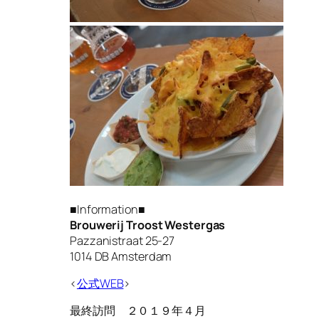
■Information■
Brouwerij Troost Westergas
Pazzanistraat 25-27
1014 DB Amsterdam
<
公式WEB
>
最終訪問 ２０１９年４月