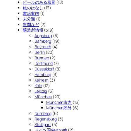
ビールのある風景
(10)
旅のはなし
(13)
書籍案内
(1)
未分類
(1)
質問など
(2)
醸造所情報
(319)
Augsburg
(5)
Bamberg
(19)
Bayreuth
(4)
Berlin
(20)
Bremen
(2)
Dortmund
(7)
Düsseldorf
(8)
Hamburg
(3)
Kelheim
(3)
Köln
(12)
Leipzig
(3)
München
(20)
München市内
(13)
München郊外
(6)
Nürnberg
(6)
Regensburg
(3)
Stuttgart
(5)
ドイツ国内その他
(2)