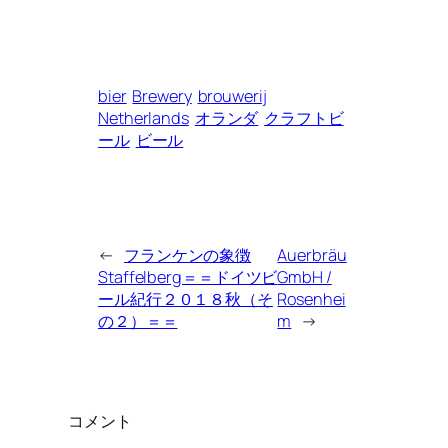
bier
Brewery
brouwerij
Netherlands
オランダ
クラフトビ
ール
ビール
←
フランケンの象徴
Auerbräu
Staffelberg＝＝ドイツビ
GmbH /
ール紀行２０１８秋（そ
Rosenhei
の２）＝＝
m
→
コメント