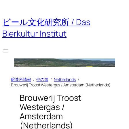
内
容
を
ビール文化研究所 / Das
ス
キ
Bierkultur Institut
ッ
プ
醸造所情報
他の国
Netherlands
Brouwerij Troost Westergas / Amsterdam (Netherlands)
Brouwerij Troost
Westergas /
Amsterdam
(Netherlands)