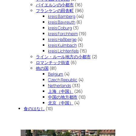
バイエルンの小都市
(16)
フランケンの田舎町
(96)
kreis Bamberg
(44)
kreis Bayreuth
(6)
kreis Coburg
(3)
kreis Forchheim
(19)
kreis Haßberge
(4)
kreis Kulmbach
(3)
kreis Lichtenfels
(15)
ライン・ルール地方の小都市
(2)
ロマンチック街道
(6)
他の国
(81)
Belgium
(4)
Czech Republic
(4)
Netherlands
(33)
上海（中国）
(26)
中国の地方都市
(10)
北京（中国）
(4)
食のはなし
(10)