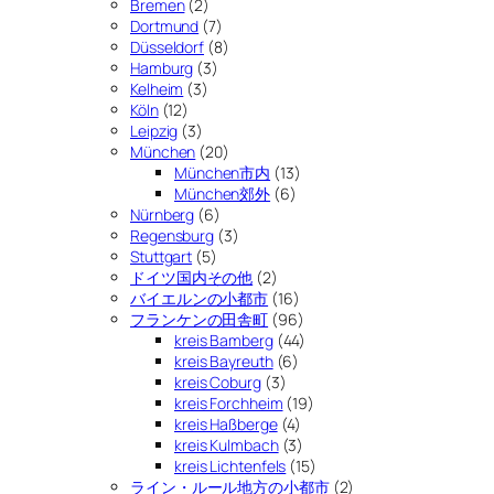
Bremen
(2)
Dortmund
(7)
Düsseldorf
(8)
Hamburg
(3)
Kelheim
(3)
Köln
(12)
Leipzig
(3)
München
(20)
München市内
(13)
München郊外
(6)
Nürnberg
(6)
Regensburg
(3)
Stuttgart
(5)
ドイツ国内その他
(2)
バイエルンの小都市
(16)
フランケンの田舎町
(96)
kreis Bamberg
(44)
kreis Bayreuth
(6)
kreis Coburg
(3)
kreis Forchheim
(19)
kreis Haßberge
(4)
kreis Kulmbach
(3)
kreis Lichtenfels
(15)
ライン・ルール地方の小都市
(2)