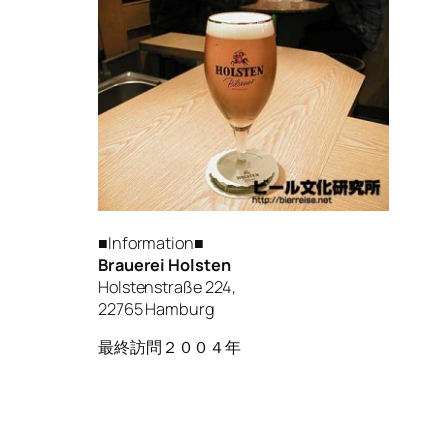
■Information■
Brauerei Holsten
Holstenstraße 224,
22765 Hamburg
最終訪問２００４年