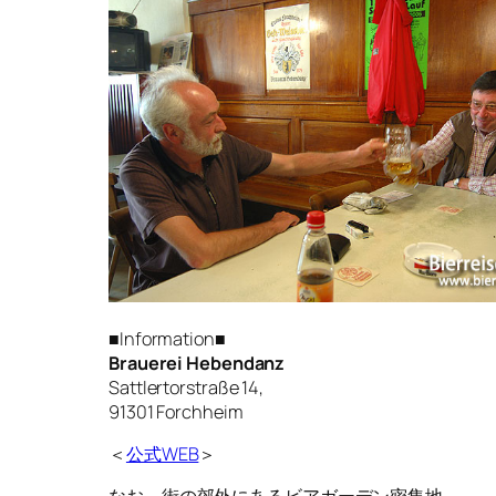
■Information■
Brauerei Hebendanz
Sattlertorstraße 14,
91301 Forchheim
＜
公式WEB
＞