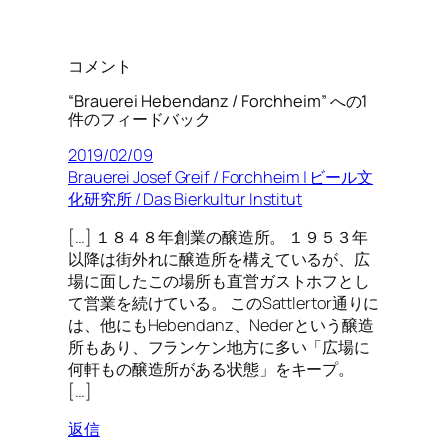
コメント
“Brauerei Hebendanz / Forchheim” への1
件のフィードバック
2019/02/09
Brauerei Josef Greif / Forchheim | ビール文
化研究所 / Das Bierkultur Institut
[…] １８４８年創業の醸造所。 １９５３年
以降は街外れに醸造所を構えているが、広
場に面したこの場所も直営ガストホフとし
て営業を続けている。 このSattlertor通りに
は、他にもHebendanz、Nederという醸造
所もあり、フランケン地方に多い「広場に
何軒もの醸造所がある状態」をキープ。
[…]
返信