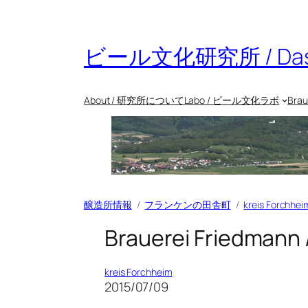
内
容
を
ビール文化研究所 / Das Bie
ス
キ
ッ
About / 研究所について
Labo / ビール文化ラボ
Bra
プ
醸造所情報
フランケンの田舎町
kreis Forchhei
Brauerei Friedmann 
kreis Forchheim
2015/07/09