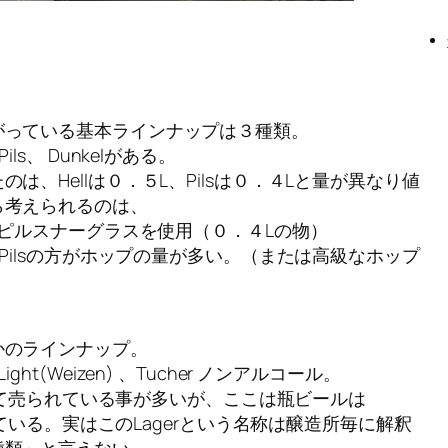
がっている基本ラインナップは３種類。
ls、 Dunkelがある。
は、Hellは０．５L、Pilsは０．４Lと量が異なり値
ら考えられるのは、
いピルスナーグラスを使用（０．４Lの物）
りPilsの方がホップの量が多い。（または高級なホップ
かのラインナップ。
l Light(Weizen) 、Tucher ノンアルコール。
lとして売られている事が多いが、ここは瓶ビールは
分している。実はこのLagerという名称は醸造所毎に解釈
種類」と言えない。