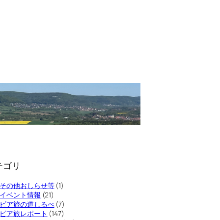
テゴリ
その他おしらせ等
(1)
イベント情報
(21)
ビア旅の道しるべ
(7)
ビア旅レポート
(147)