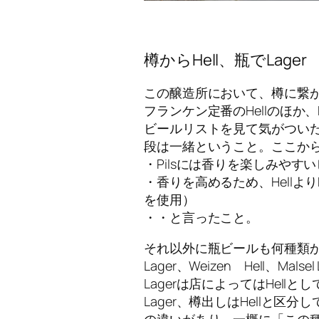
樽からHell、瓶でLager
この醸造所において、樽に繋
フランケン定番のHellのほか、Pi
ビールリストを見て気がついたの
段は一緒ということ。ここか
・Pilsには香りを楽しみやす
・香りを高めるため、Hellよ
を使用）
・・と言ったこと。
それ以外に瓶ビールも何種類
Lager、Weizen Hell、Malse
Lagerは店によってはHel
Lager、樽出しはHellと区
の違いがあり、一概に「この