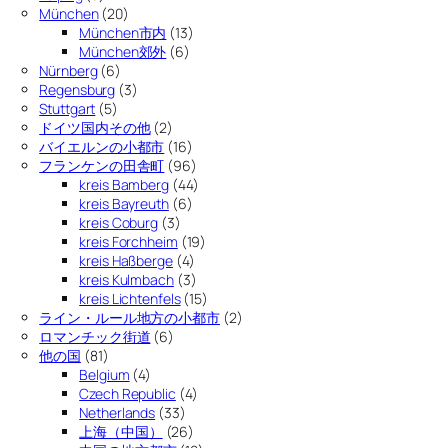
München
(20)
München市内
(13)
München郊外
(6)
Nürnberg
(6)
Regensburg
(3)
Stuttgart
(5)
ドイツ国内その他
(2)
バイエルンの小都市
(16)
フランケンの田舎町
(96)
kreis Bamberg
(44)
kreis Bayreuth
(6)
kreis Coburg
(3)
kreis Forchheim
(19)
kreis Haßberge
(4)
kreis Kulmbach
(3)
kreis Lichtenfels
(15)
ライン・ルール地方の小都市
(2)
ロマンチック街道
(6)
他の国
(81)
Belgium
(4)
Czech Republic
(4)
Netherlands
(33)
上海（中国）
(26)