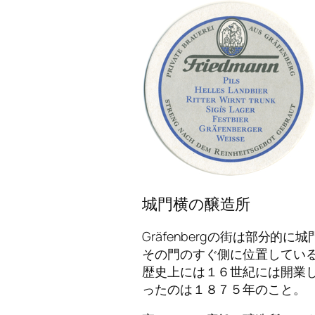
城門横の醸造所
Gräfenbergの街は部分的
その門のすぐ側に位置しているのがBr
歴史上には１６世紀には開業して
ったのは１８７５年のこと。