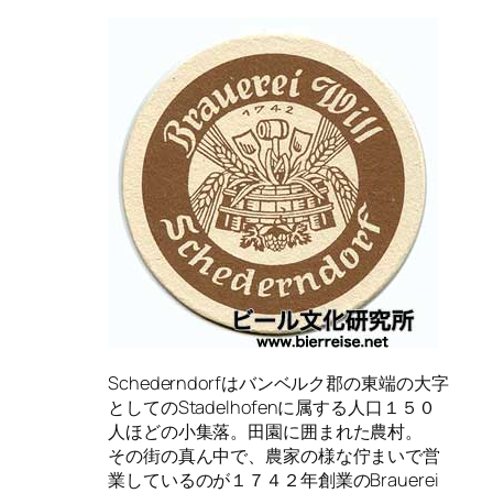
Schederndorfはバンベルク郡の東端の大字
としてのStadelhofenに属する人口１５０
人ほどの小集落。田園に囲まれた農村。
その街の真ん中で、農家の様な佇まいで営
業しているのが１７４２年創業のBrauerei