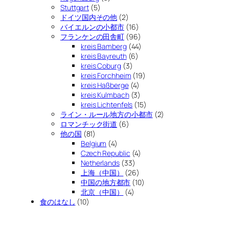
Stuttgart
(5)
ドイツ国内その他
(2)
バイエルンの小都市
(16)
フランケンの田舎町
(96)
kreis Bamberg
(44)
kreis Bayreuth
(6)
kreis Coburg
(3)
kreis Forchheim
(19)
kreis Haßberge
(4)
kreis Kulmbach
(3)
kreis Lichtenfels
(15)
ライン・ルール地方の小都市
(2)
ロマンチック街道
(6)
他の国
(81)
Belgium
(4)
Czech Republic
(4)
Netherlands
(33)
上海（中国）
(26)
中国の地方都市
(10)
北京（中国）
(4)
食のはなし
(10)