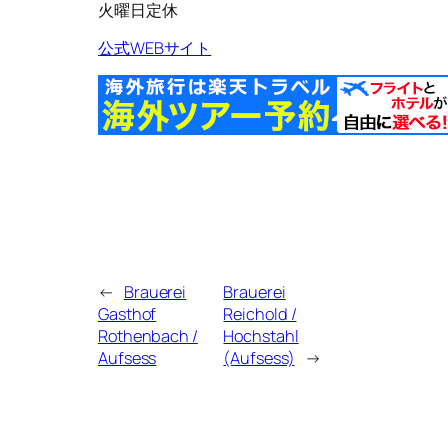
火曜日定休
公式WEBサイト
←
Brauerei
Brauerei
Gasthof
Reichold /
Rothenbach /
Hochstahl
Aufsess
(Aufsess)
→