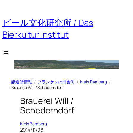
内
容
を
ビール文化研究所 / Das
ス
キ
Bierkultur Institut
ッ
プ
醸造所情報
フランケンの田舎町
kreis Bamberg
Brauerei Will / Schederndorf
Brauerei Will /
Schederndorf
kreis Bamberg
2014/11/06