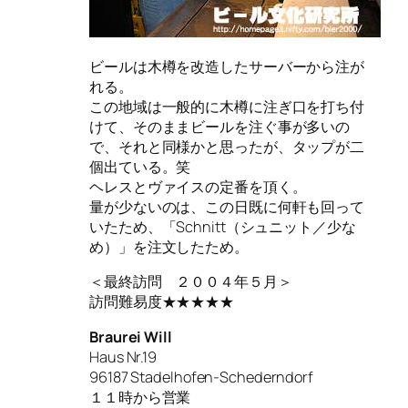
ビールは木樽を改造したサーバーから注が
れる。
この地域は一般的に木樽に注ぎ口を打ち付
けて、そのままビールを注ぐ事が多いの
で、それと同様かと思ったが、タップが二
個出ている。笑
ヘレスとヴァイスの定番を頂く。
量が少ないのは、この日既に何軒も回って
いたため、「Schnitt（シュニット／少な
め）」を注文したため。
＜最終訪問 ２００４年５月＞
訪問難易度★★★★★
Braurei Will
Haus Nr.19
96187 Stadelhofen-Schederndorf
１１時から営業