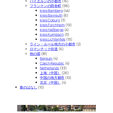
バイエルンの小都市
(16)
フランケンの田舎町
(96)
kreis Bamberg
(44)
kreis Bayreuth
(6)
kreis Coburg
(3)
kreis Forchheim
(19)
kreis Haßberge
(4)
kreis Kulmbach
(3)
kreis Lichtenfels
(15)
ライン・ルール地方の小都市
(2)
ロマンチック街道
(6)
他の国
(81)
Belgium
(4)
Czech Republic
(4)
Netherlands
(33)
上海（中国）
(26)
中国の地方都市
(10)
北京（中国）
(4)
食のはなし
(10)