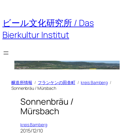
内
容
を
ビール文化研究所 / Das
ス
キ
Bierkultur Institut
ッ
プ
醸造所情報
フランケンの田舎町
kreis Bamberg
Sonnenbräu / Mürsbach
Sonnenbräu /
Mürsbach
kreis Bamberg
2015/12/10