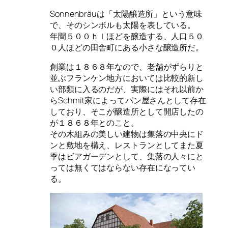
Sonnenbräuは「太陽醸造所」という意味
で、そのシンボルも太陽を表している。
年間５００ｈｌほどを醸造する、人口５０
０人ほどの田舎町にある小さな醸造所だ。
創業は１８６８年なので、老舗がずらりと
並ぶフランケン地方においては比較的新し
い部類に入るのだが、実際にはそれ以前か
らSchmit家によってパン屋さんとして存在
しており、そこが醸造所として開店したの
が１８６８年とのこと。
その木組みの美しい建物は集落の中央にド
ンと敷地を構え、レストランとしてまた夏
季はビアガーデンとして、集落の人々にと
っては無くてはならない存在になってい
る。