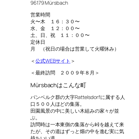
96179 Mürsbach
営業時間
火〜木 １６：３０〜
水、金 １２：００〜
土、日、祝 １１：００〜
定休日
月 （祝日の場合は営業して火曜休み）
＜
公式WEBサイト
＞
＜最終訪問 ２００９年８月＞
Mürsbachはこんな町
バンベルク群の大字Rattelsdorfに属する人
口５００人ほどの集落。
田園風景の中に美しい木組みの家々が並
ぶ。
訪問時は一本東側の集落から峠を越えて来
たが、その道はずっと畑の中を進む実に気
持ちいい道。