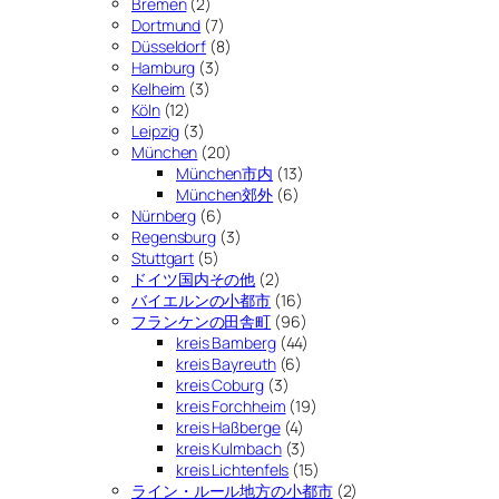
Bremen
(2)
Dortmund
(7)
Düsseldorf
(8)
Hamburg
(3)
Kelheim
(3)
Köln
(12)
Leipzig
(3)
München
(20)
München市内
(13)
München郊外
(6)
Nürnberg
(6)
Regensburg
(3)
Stuttgart
(5)
ドイツ国内その他
(2)
バイエルンの小都市
(16)
フランケンの田舎町
(96)
kreis Bamberg
(44)
kreis Bayreuth
(6)
kreis Coburg
(3)
kreis Forchheim
(19)
kreis Haßberge
(4)
kreis Kulmbach
(3)
kreis Lichtenfels
(15)
ライン・ルール地方の小都市
(2)