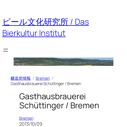
内
容
を
ビール文化研究所 / Das
ス
キ
Bierkultur Institut
ッ
プ
醸造所情報
Bremen
Gasthausbrauerei Schüttinger / Bremen
Gasthausbrauerei
Schüttinger / Bremen
Bremen
2013/10/09