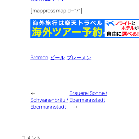
[mappress mapid=”7″]
Bremen
ビール
ブレーメン
←
Brauerei Sonne /
Schwanenbräu /
Ebermannstadt
Ebermannstadt
→
コメント