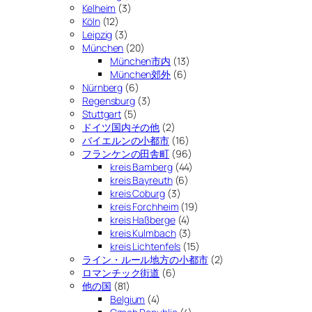
Kelheim
(3)
Köln
(12)
Leipzig
(3)
München
(20)
München市内
(13)
München郊外
(6)
Nürnberg
(6)
Regensburg
(3)
Stuttgart
(5)
ドイツ国内その他
(2)
バイエルンの小都市
(16)
フランケンの田舎町
(96)
kreis Bamberg
(44)
kreis Bayreuth
(6)
kreis Coburg
(3)
kreis Forchheim
(19)
kreis Haßberge
(4)
kreis Kulmbach
(3)
kreis Lichtenfels
(15)
ライン・ルール地方の小都市
(2)
ロマンチック街道
(6)
他の国
(81)
Belgium
(4)