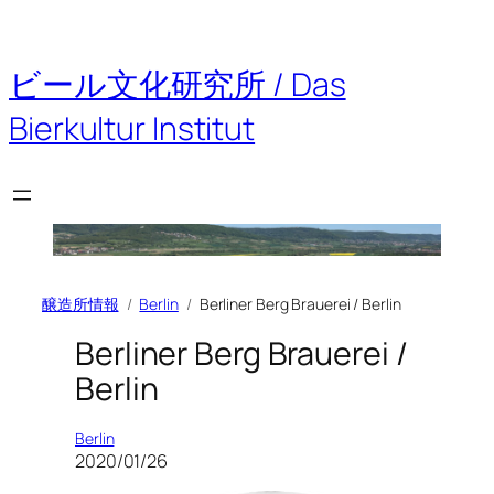
内
容
を
ビール文化研究所 / Das
ス
キ
Bierkultur Institut
ッ
プ
醸造所情報
Berlin
Berliner Berg Brauerei / Berlin
Berliner Berg Brauerei /
Berlin
Berlin
2020/01/26