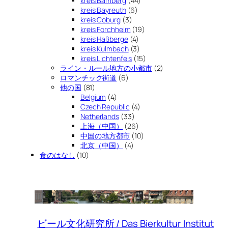
kreis Bamberg
(44)
kreis Bayreuth
(6)
kreis Coburg
(3)
kreis Forchheim
(19)
kreis Haßberge
(4)
kreis Kulmbach
(3)
kreis Lichtenfels
(15)
ライン・ルール地方の小都市
(2)
ロマンチック街道
(6)
他の国
(81)
Belgium
(4)
Czech Republic
(4)
Netherlands
(33)
上海（中国）
(26)
中国の地方都市
(10)
北京（中国）
(4)
食のはなし
(10)
ビール文化研究所 / Das Bierkultur Institut