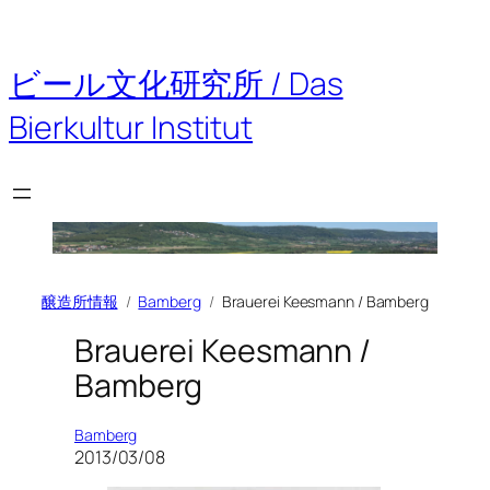
内
容
を
ビール文化研究所 / Das
ス
キ
Bierkultur Institut
ッ
プ
醸造所情報
Bamberg
Brauerei Keesmann / Bamberg
Brauerei Keesmann /
Bamberg
Bamberg
2013/03/08