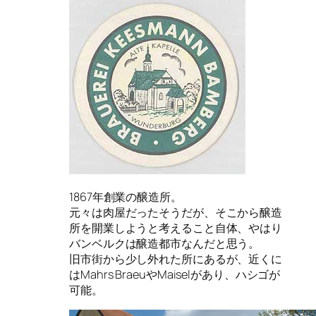
1867年創業の醸造所。
元々は肉屋だったそうだが、そこから醸造
所を開業しようと考えること自体、やはり
バンベルクは醸造都市なんだと思う。
旧市街から少し外れた所にあるが、近くに
はMahrs BraeuやMaiselがあり、ハシゴが
可能。